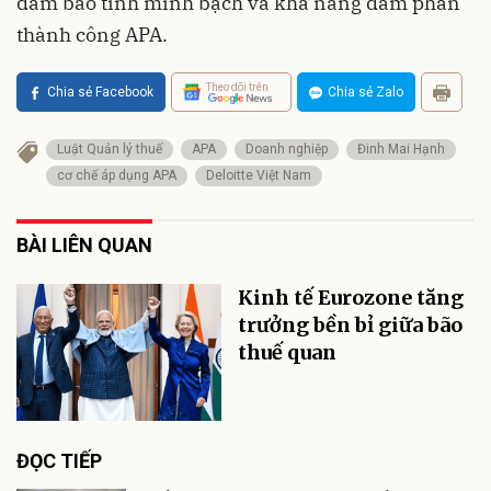
đảm bảo tính minh bạch và khả năng đàm phán
thành công APA.
Theo dõi trên
Chia sẻ Facebook
Chia sẻ Zalo
Luật Quản lý thuế
APA
Doanh nghiệp
Đinh Mai Hạnh
cơ chế áp dụng APA
Deloitte Việt Nam
BÀI LIÊN QUAN
Kinh tế Eurozone tăng
trưởng bền bỉ giữa bão
thuế quan
ĐỌC TIẾP