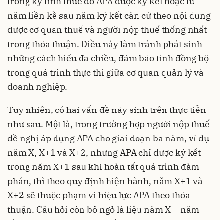
trong kỳ tính thuế đó APA được ký kết hoặc từ
năm liền kề sau năm ký kết căn cứ theo nội dung
được cơ quan thuế và người nộp thuế thống nhất
trong thỏa thuận. Điều này làm tránh phát sinh
những cách hiểu đa chiều, đảm bảo tính đồng bộ
trong quá trình thực thi giữa cơ quan quản lý và
doanh nghiệp.
Tuy nhiên, có hai vấn đề nảy sinh trên thực tiễn
như sau. Một là, trong trường hợp người nộp thuế
đề nghị áp dụng APA cho giai đoạn ba năm, ví dụ
năm X, X+1 và X+2, nhưng APA chỉ được ký kết
trong năm X+1 sau khi hoàn tất quá trình đàm
phán, thì theo quy định hiện hành, năm X+1 và
X+2 sẽ thuộc phạm vi hiệu lực APA theo thỏa
thuận. Câu hỏi còn bỏ ngỏ là liệu năm X – năm