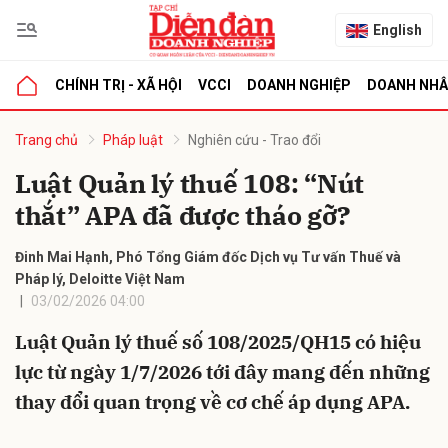
English
CHÍNH TRỊ - XÃ HỘI
VCCI
DOANH NGHIỆP
DOANH NH
bình luận
Trang chủ
Pháp luật
Nghiên cứu - Trao đổi
Luật Quản lý thuế 108: “Nút
thắt” APA đã được tháo gỡ?
Đinh Mai Hạnh, Phó Tổng Giám đốc Dịch vụ Tư vấn Thuế và
Pháp lý, Deloitte Việt Nam
03/02/2026 04:00
Hủy
G
Luật Quản lý thuế số 108/2025/QH15 có hiệu
lực từ ngày 1/7/2026 tới đây mang đến những
thay đổi quan trọng về cơ chế áp dụng APA.