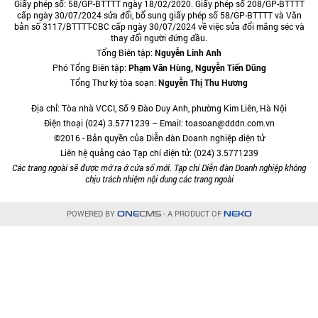
Giấy phép số: 58/GP-BTTTT ngày 18/02/2020. Giấy phép số 208/GP-BTTTT
cấp ngày 30/07/2024 sửa đổi, bổ sung giấy phép số 58/GP-BTTTT và Văn
bản số 3117/BTTTT-CBC cấp ngày 30/07/2024 về việc sửa đổi măng séc và
thay đổi người đứng đầu.
Tổng Biên tập:
Nguyễn Linh Anh
Phó Tổng Biên tập:
Phạm Văn Hùng, Nguyễn Tiến Dũng
Tổng Thư ký tòa soạn:
Nguyễn Thị Thu Hương
Địa chỉ: Tòa nhà VCCI, Số 9 Đào Duy Anh, phường Kim Liên, Hà Nội
Điện thoại (024) 3.5771239 – Email: toasoan@dddn.com.vn
©2016 - Bản quyền của Diễn đàn Doanh nghiệp điện tử
Liên hệ quảng cáo Tạp chí điện tử: (024) 3.5771239
Các trang ngoài sẽ được mở ra ở cửa sổ mới. Tạp chí Diễn đàn Doanh nghiệp không
chịu trách nhiệm nội dung các trang ngoài
POWERED BY
- A PRODUCT OF
ONE
CMS
NEKO