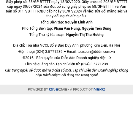
Giấy phép số: 58/GP-BTTTT ngày 18/02/2020. Giấy phép số 208/GP-BTTTT
cấp ngày 30/07/2024 sửa đổi, bổ sung giấy phép số 58/GP-BTTTT và Văn
bản số 3117/BTTTT-CBC cấp ngày 30/07/2024 về việc sửa đổi măng séc và
thay đổi người đứng đầu.
Tổng Biên tập:
Nguyễn Linh Anh
Phó Tổng Biên tập:
Phạm Văn Hùng, Nguyễn Tiến Dũng
Tổng Thư ký tòa soạn:
Nguyễn Thị Thu Hương
Địa chỉ: Tòa nhà VCCI, Số 9 Đào Duy Anh, phường Kim Liên, Hà Nội
Điện thoại (024) 3.5771239 – Email: toasoan@dddn.com.vn
©2016 - Bản quyền của Diễn đàn Doanh nghiệp điện tử
Liên hệ quảng cáo Tạp chí điện tử: (024) 3.5771239
Các trang ngoài sẽ được mở ra ở cửa sổ mới. Tạp chí Diễn đàn Doanh nghiệp không
chịu trách nhiệm nội dung các trang ngoài
POWERED BY
- A PRODUCT OF
ONE
CMS
NEKO