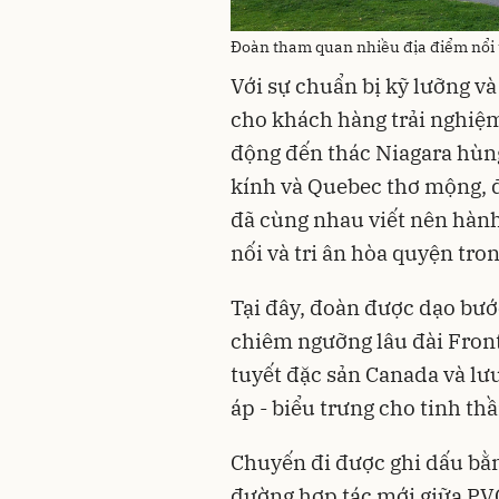
Đoàn tham quan nhiều địa điểm nổi 
Với sự chuẩn bị kỹ lưỡng v
cho khách hàng trải nghiệm
động đến thác Niagara hùng
kính và Quebec thơ mộng,
đã cùng nhau viết nên hành 
nối và tri ân hòa quyện tron
Tại đây, đoàn được dạo bướ
chiêm ngưỡng lâu đài Front
tuyết đặc sản Canada và lư
áp - biểu trưng cho tinh th
Chuyến đi được ghi dấu bằ
đường hợp tác mới giữa PVC