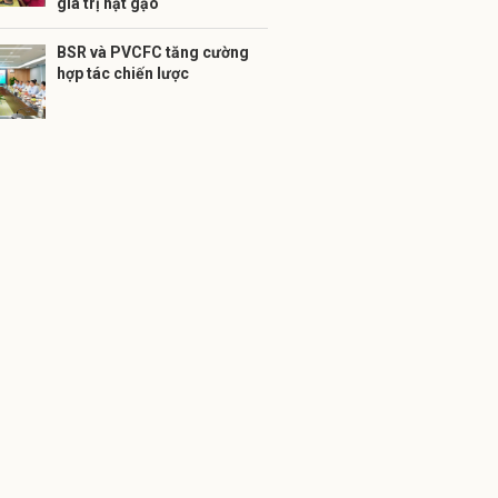
giá trị hạt gạo
BSR và PVCFC tăng cường
hợp tác chiến lược