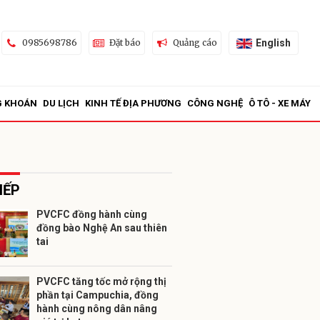
English
0985698786
Đặt báo
Quảng cáo
G KHOÁN
DU LỊCH
KINH TẾ ĐỊA PHƯƠNG
CÔNG NGHỆ
Ô TÔ - XE MÁY
IẾP
PVCFC đồng hành cùng
đồng bào Nghệ An sau thiên
ửi
tai
PVCFC tăng tốc mở rộng thị
phần tại Campuchia, đồng
hành cùng nông dân nâng