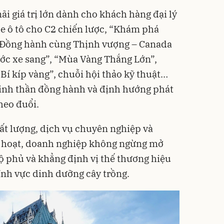
i giá trị lớn dành cho khách hàng đại lý
e ô tô cho C2 chiến lược, “Khám phá
 “Đồng hành cùng Thịnh vượng – Canada
ớc xe sang”, “Mùa Vàng Thắng Lớn”,
Bí kíp vàng”, chuỗi hội thảo kỹ thuật…
tinh thần đồng hành và định hướng phát
heo đuổi.
ất lượng, dịch vụ chuyên nghiệp và
h hoạt, doanh nghiệp không ngừng mở
độ phủ và khẳng định vị thế thương hiệu
lĩnh vực dinh dưỡng cây trồng.