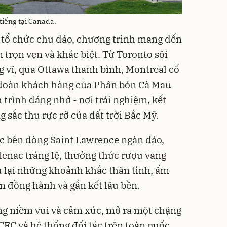
tiếng tại Canada.
à tổ chức chu đáo, chương trình mang đến
 trọn vẹn và khác biệt. Từ Toronto sôi
 vĩ, qua Ottawa thanh bình, Montreal cổ
 đoàn khách hàng của Phân bón Cà Mau
trình đáng nhớ - nơi trải nghiệm, kết
g sắc thu rực rỡ của đất trời Bắc Mỹ.
c bên dòng Saint Lawrence ngàn đảo,
enac tráng lệ, thưởng thức rượu vang
u lại những khoảnh khắc thân tình, ấm
ần đồng hành và gắn kết lâu bền.
ng niềm vui và cảm xúc, mở ra một chặng
FC và hệ thống đối tác trên toàn quốc.