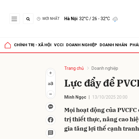
Hà Nội
32°C
/ 26 - 32°C
MỚI NHẤT
Gửi 
CHÍNH TRỊ - XÃ HỘI
VCCI
DOANH NGHIỆP
DOANH NHÂN
PHÁ
Trang chủ
Doanh nghiệp
Lực đẩy để PVC
Minh Ngọc
13/10/2025 20:00
Mọi hoạt động của PVCFC 
trị thiết thực, nâng cao h
gia tăng lợi thế cạnh tranh