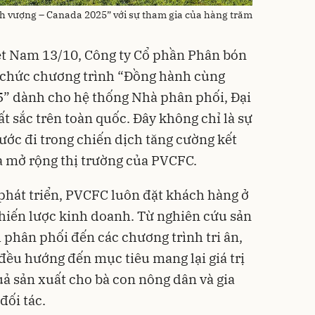
 vượng – Canada 2025” với sự tham gia của hàng trăm
t Nam 13/10, Công ty Cổ phần Phân bón
 chức chương trình “Đồng hành cùng
” dành cho hệ thống Nhà phân phối, Đại
ất sắc trên toàn quốc. Đây không chỉ là sự
bước đi trong chiến dịch tăng cường kết
à mở rộng thị trường của PVCFC.
phát triển, PVCFC luôn đặt khách hàng ở
 chiến lược kinh doanh. Từ nghiên cứu sản
phân phối đến các chương trình tri ân,
đều hướng đến mục tiêu mang lại giá trị
uả sản xuất cho bà con nông dân và gia
đối tác.