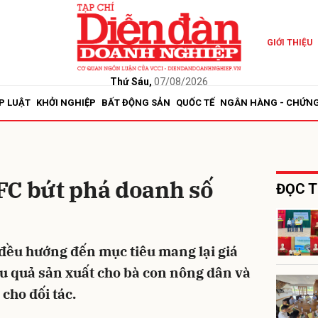
GIỚI THIỆU
bình luận
Thứ Sáu,
07/08/2026
P LUẬT
KHỞI NGHIỆP
BẤT ĐỘNG SẢN
QUỐC TẾ
NGÂN HÀNG - CHỨN
FC bứt phá doanh số
ĐỌC T
Hủy
G
đều hướng đến mục tiêu mang lại giá
iệu quả sản xuất cho bà con nông dân và
 cho đối tác.