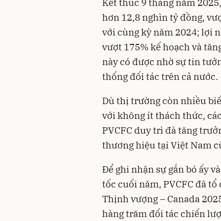
Kết thúc 9 tháng năm 2025
hơn 12,8 nghìn tỷ đồng, vư
với cùng kỳ năm 2024; lợi n
vượt 175% kế hoạch và tăng
này có được nhờ sự tin tưở
thống đối tác trên cả nước.
Dù thị trường còn nhiều bi
với không ít thách thức, cá
PVCFC duy trì đà tăng trưởn
thương hiệu tại Việt Nam c
Để ghi nhận sự gắn bó ấy và
tốc cuối năm, PVCFC đã tổ
Thịnh vượng – Canada 2025
hàng trăm đối tác chiến lượ