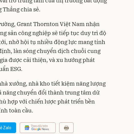
 vai trò trung tâm của thị trường bất động
g Thắng chia sẻ.
 trường, Grant Thornton Việt Nam nhận
g sản công nghiệp sẽ tiếp tục duy trì độ
tới, nhờ hội tụ nhiều động lực mang tính
định, làn sóng chuyển dịch chuỗi cung
gia được cải thiện, và xu hướng phát
huẩn ESG.
nhà xưởng, nhà kho tiết kiệm năng lượng
ả năng chuyển đổi thành trung tâm dữ
hù hợp với chiến lược phát triển bền
ính toàn cầu.
Theo dõi trên
ẻ Zalo