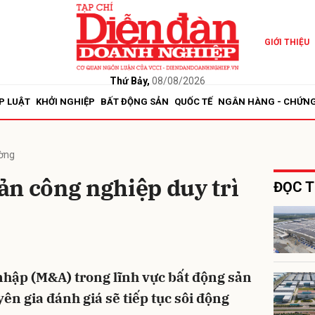
GIỚI THIỆU
bình luận
Thứ Bảy,
08/08/2026
P LUẬT
KHỞI NGHIỆP
BẤT ĐỘNG SẢN
QUỐC TẾ
NGÂN HÀNG - CHỨN
ường
ản công nghiệp duy trì
ĐỌC T
Hủy
G
nhập (M&A) trong lĩnh vực bất động sản
ên gia đánh giá sẽ tiếp tục sôi động