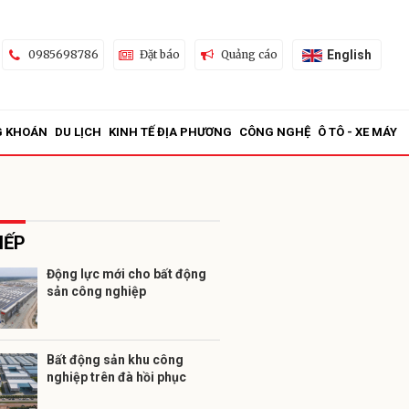
English
0985698786
Đặt báo
Quảng cáo
G KHOÁN
DU LỊCH
KINH TẾ ĐỊA PHƯƠNG
CÔNG NGHỆ
Ô TÔ - XE MÁY
IẾP
Động lực mới cho bất động
sản công nghiệp
ửi
Bất động sản khu công
nghiệp trên đà hồi phục