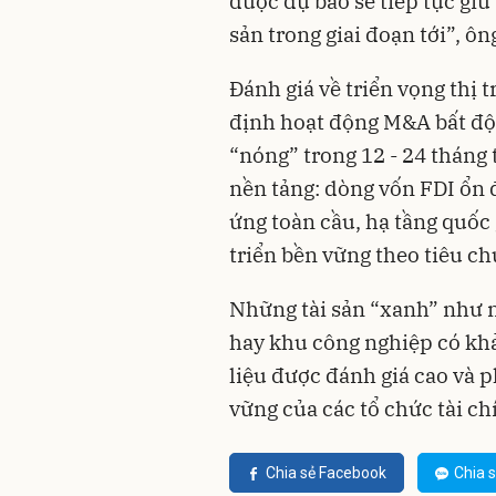
được dự báo sẽ tiếp tục giữ
sản trong giai đoạn tới”, ôn
Đánh giá về triển vọng thị
định hoạt động M&A bất độn
“nóng” trong 12 - 24 tháng 
nền tảng: dòng vốn FDI ổn 
ứng toàn cầu, hạ tầng quốc 
triển bền vững theo tiêu c
Những tài sản “xanh” như 
hay khu công nghiệp có kh
liệu được đánh giá cao và p
vững của các tổ chức tài ch
Chia sẻ Facebook
Chia s