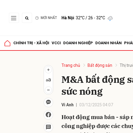
Hà Nội
32°C
/ 26 - 32°C
MỚI NHẤT
Gửi 
CHÍNH TRỊ - XÃ HỘI
VCCI
DOANH NGHIỆP
DOANH NHÂN
PHÁ
Trang chủ
Bất động sản
Thị tr
M&A bất động s
sức nóng
Vi Anh
03/12/2025 04:07
Hoạt động mua bán - sáp 
công nghiệp được các chuy