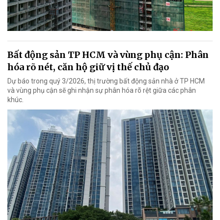
Bất động sản TP HCM và vùng phụ cận: Phân
hóa rõ nét, căn hộ giữ vị thế chủ đạo
Dự báo trong quý 3/2026, thị trường bất động sản nhà ở TP HCM
và vùng phụ cận sẽ ghi nhận sự phân hóa rõ rệt giữa các phân
khúc.