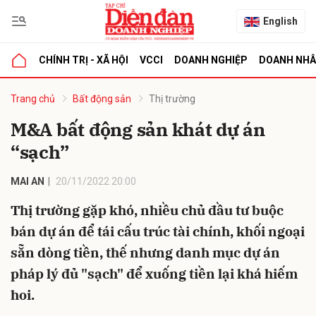
English
CHÍNH TRỊ - XÃ HỘI
VCCI
DOANH NGHIỆP
DOANH NH
bình luận
Trang chủ
Bất động sản
Thị trường
M&A bất động sản khát dự án
“sạch”
MAI AN
20/11/2022 20:00
Thị trường gặp khó, nhiều chủ đầu tư buộc
bán dự án để tái cấu trúc tài chính, khối ngoại
Hủy
G
sẵn dòng tiền, thế nhưng danh mục dự án
pháp lý đủ "sạch" để xuống tiền lại khá hiếm
hoi.