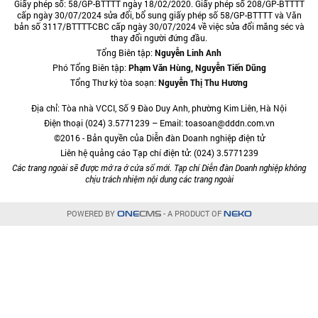
Giấy phép số: 58/GP-BTTTT ngày 18/02/2020. Giấy phép số 208/GP-BTTTT
cấp ngày 30/07/2024 sửa đổi, bổ sung giấy phép số 58/GP-BTTTT và Văn
bản số 3117/BTTTT-CBC cấp ngày 30/07/2024 về việc sửa đổi măng séc và
thay đổi người đứng đầu.
Tổng Biên tập:
Nguyễn Linh Anh
Phó Tổng Biên tập:
Phạm Văn Hùng, Nguyễn Tiến Dũng
Tổng Thư ký tòa soạn:
Nguyễn Thị Thu Hương
Địa chỉ: Tòa nhà VCCI, Số 9 Đào Duy Anh, phường Kim Liên, Hà Nội
Điện thoại (024) 3.5771239 – Email: toasoan@dddn.com.vn
©2016 - Bản quyền của Diễn đàn Doanh nghiệp điện tử
Liên hệ quảng cáo Tạp chí điện tử: (024) 3.5771239
Các trang ngoài sẽ được mở ra ở cửa sổ mới. Tạp chí Diễn đàn Doanh nghiệp không
chịu trách nhiệm nội dung các trang ngoài
POWERED BY
- A PRODUCT OF
ONE
CMS
NEKO