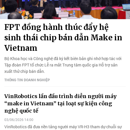
FPT đồng hành thúc đẩy hệ
sinh thái chip bán dẫn Make in
Vietnam
Bộ Khoa học và Công nghệ đã ký kết biên bản ghi nhớ hợp tác với
Tập đoàn FPT tổ chức Lễ ra mắt Trung tâm quốc gia Hỗ trợ sản
xuất thử chip bán dẫn.
THÔNG TIN DOANH NGHIỆP
VinRobotics lần đầu trình diễn người máy
“make in Vietnam” tại loạt sự kiện công
nghệ quốc tế
03/06/2026 14:00
VinRobotics đã đưa nền tảng người máy VR-H3 tham dự chuỗi sự