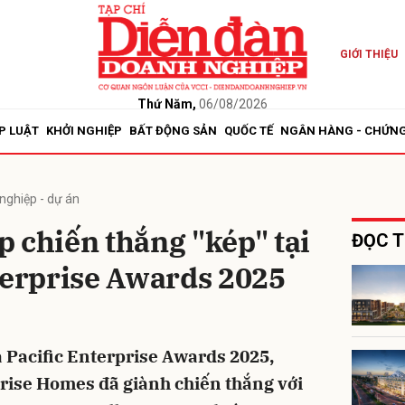
GIỚI THIỆU
bình luận
Thứ Năm,
06/08/2026
P LUẬT
KHỞI NGHIỆP
BẤT ĐỘNG SẢN
QUỐC TẾ
NGÂN HÀNG - CHỨN
nghiệp - dự án
 chiến thắng "kép" tại
ĐỌC T
terprise Awards 2025
Hủy
G
a Pacific Enterprise Awards 2025,
rise Homes đã giành chiến thắng với