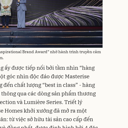
spirational Brand Award” nhờ hành trình truyền cảm
m.
 ấy được tiếp nối bởi tầm nhìn “hàng
một góc nhìn độc đáo được Masterise
ến chất lượng “best in class” - hàng
, thông qua các dòng sản phẩm thương
ection và Lumière Series. Triết lý
se Homes khởi xướng đã mở ra một
: từ việc sở hữu tài sản cao cấp đến
 và đồng nhất, được định hình bởi 4 đặc