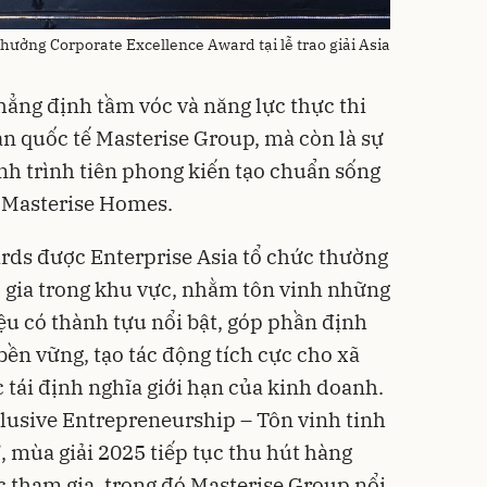
hưởng Corporate Excellence Award tại lễ trao giải Asia
ẳng định tầm vóc và năng lực thực thi
ản quốc tế Masterise Group, mà còn là sự
nh trình tiên phong kiến tạo chuẩn sống
a Masterise Homes.
ards được Enterprise Asia tổ chức thường
c gia trong khu vực, nhằm tôn vinh những
u có thành tựu nổi bật, góp phần định
bền vững, tạo tác động tích cực cho xã
c tái định nghĩa giới hạn của kinh doanh.
clusive Entrepreneurship – Tôn vinh tinh
, mùa giải 2025 tiếp tục thu hút hàng
 tham gia, trong đó Masterise Group nổi