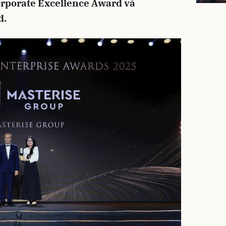
orporate Excellence Award và
d.