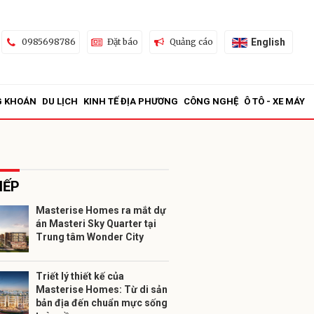
English
0985698786
Đặt báo
Quảng cáo
G KHOÁN
DU LỊCH
KINH TẾ ĐỊA PHƯƠNG
CÔNG NGHỆ
Ô TÔ - XE MÁY
IẾP
Masterise Homes ra mắt dự
án Masteri Sky Quarter tại
ửi
Trung tâm Wonder City
Triết lý thiết kế của
Masterise Homes: Từ di sản
bản địa đến chuẩn mực sống