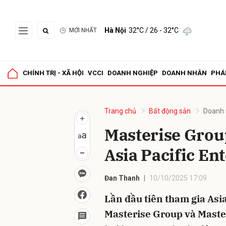
Hà Nội
32°C
/ 26 - 32°C
MỚI NHẤT
Gửi 
CHÍNH TRỊ - XÃ HỘI
VCCI
DOANH NGHIỆP
DOANH NHÂN
PHÁ
Trang chủ
Bất động sản
Doanh 
Masterise Group
Asia Pacific En
Đan Thanh
10/10/2025 17:09
Lần đầu tiên tham gia Asi
Masterise Group và Maste