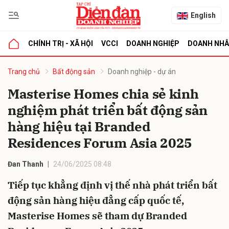
English
CHÍNH TRỊ - XÃ HỘI
VCCI
DOANH NGHIỆP
DOANH NH
bình luận
Trang chủ
Bất động sản
Doanh nghiệp - dự án
Masterise Homes chia sẻ kinh
nghiệm phát triển bất động sản
hàng hiệu tại Branded
Residences Forum Asia 2025
Đan Thanh
24/06/2025 08:48
Hủy
G
Tiếp tục khẳng định vị thế nhà phát triển bất
động sản hàng hiệu đẳng cấp quốc tế,
Masterise Homes sẽ tham dự Branded