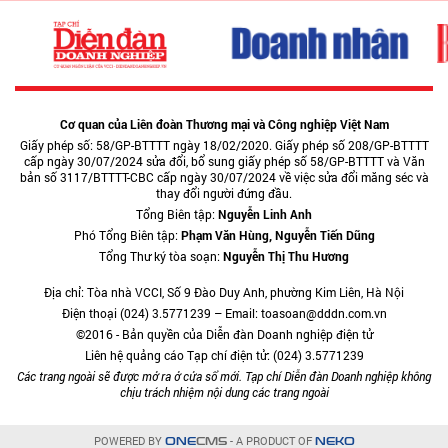
Cơ quan của Liên đoàn Thương mại và Công nghiệp Việt Nam
Giấy phép số: 58/GP-BTTTT ngày 18/02/2020. Giấy phép số 208/GP-BTTTT
cấp ngày 30/07/2024 sửa đổi, bổ sung giấy phép số 58/GP-BTTTT và Văn
bản số 3117/BTTTT-CBC cấp ngày 30/07/2024 về việc sửa đổi măng séc và
thay đổi người đứng đầu.
Tổng Biên tập:
Nguyễn Linh Anh
Phó Tổng Biên tập:
Phạm Văn Hùng, Nguyễn Tiến Dũng
Tổng Thư ký tòa soạn:
Nguyễn Thị Thu Hương
Địa chỉ: Tòa nhà VCCI, Số 9 Đào Duy Anh, phường Kim Liên, Hà Nội
Điện thoại (024) 3.5771239 – Email: toasoan@dddn.com.vn
©2016 - Bản quyền của Diễn đàn Doanh nghiệp điện tử
Liên hệ quảng cáo Tạp chí điện tử: (024) 3.5771239
Các trang ngoài sẽ được mở ra ở cửa sổ mới. Tạp chí Diễn đàn Doanh nghiệp không
chịu trách nhiệm nội dung các trang ngoài
POWERED BY
- A PRODUCT OF
ONE
CMS
NEKO