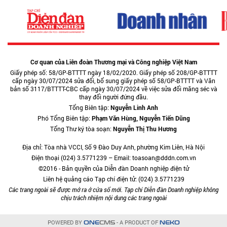
Cơ quan của Liên đoàn Thương mại và Công nghiệp Việt Nam
Giấy phép số: 58/GP-BTTTT ngày 18/02/2020. Giấy phép số 208/GP-BTTTT
cấp ngày 30/07/2024 sửa đổi, bổ sung giấy phép số 58/GP-BTTTT và Văn
bản số 3117/BTTTT-CBC cấp ngày 30/07/2024 về việc sửa đổi măng séc và
thay đổi người đứng đầu.
Tổng Biên tập:
Nguyễn Linh Anh
Phó Tổng Biên tập:
Phạm Văn Hùng, Nguyễn Tiến Dũng
Tổng Thư ký tòa soạn:
Nguyễn Thị Thu Hương
Địa chỉ: Tòa nhà VCCI, Số 9 Đào Duy Anh, phường Kim Liên, Hà Nội
Điện thoại (024) 3.5771239 – Email: toasoan@dddn.com.vn
©2016 - Bản quyền của Diễn đàn Doanh nghiệp điện tử
Liên hệ quảng cáo Tạp chí điện tử: (024) 3.5771239
Các trang ngoài sẽ được mở ra ở cửa sổ mới. Tạp chí Diễn đàn Doanh nghiệp không
chịu trách nhiệm nội dung các trang ngoài
POWERED BY
- A PRODUCT OF
ONE
CMS
NEKO