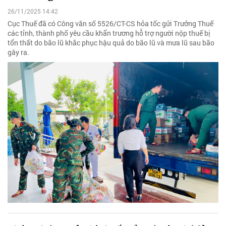
26/11/2025 14:42
Cục Thuế đã có Công văn số 5526/CT-CS hỏa tốc gửi Trưởng Thuế
các tỉnh, thành phố yêu cầu khẩn trương hỗ trợ người nộp thuế bị
tổn thất do bão lũ khắc phục hậu quả do bão lũ và mưa lũ sau bão
gây ra.