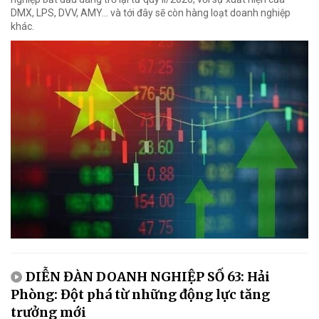
DMX, LPS, DVV, AMY... và tới đây sẽ còn hàng loạt doanh nghiệp
khác.
DIỄN ĐÀN DOANH NGHIỆP SỐ 63: Hải
Phòng: Đột phá từ những động lực tăng
trưởng mới