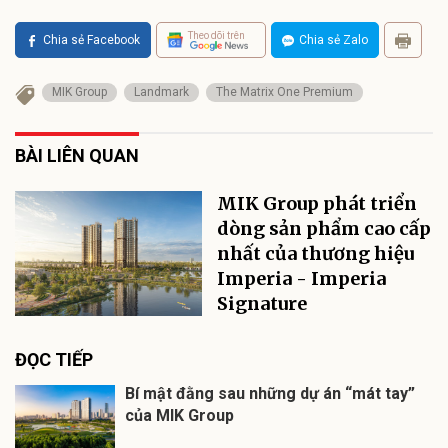
Theo dõi trên
Chia sẻ Facebook
Chia sẻ Zalo
MIK Group
Landmark
The Matrix One Premium
BÀI LIÊN QUAN
MIK Group phát triển
dòng sản phẩm cao cấp
nhất của thương hiệu
Imperia - Imperia
Signature
ĐỌC TIẾP
Bí mật đằng sau những dự án “mát tay”
của MIK Group