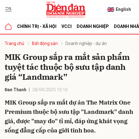
English
CHÍNH TRỊ - XÃ HỘI
VCCI
DOANH NGHIỆP
DOANH NH
bình luận
Trang chủ
Bất động sản
Doanh nghiệp - dự án
MIK Group sắp ra mắt sản phẩm
tuyệt tác thuộc bộ sưu tập danh
giá “Landmark”
Đan Thanh
28/04/2025 10:10
MIK Group sắp ra mắt dự án The Matrix One
Hủy
G
Premium thuộc bộ sưu tập "Landmark" danh
giá, được "may đo" tỉ mỉ, đáp ứng khát vọng
sống đẳng cấp của giới tinh hoa.