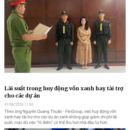
Lãi suất trong huy động vốn xanh hay tài trợ
cho các dự án
07/08/2026 11:00
Theo ông Nguyễn Quang Thuân - FiinGroup, việc huy động vốn
xanh hay tài trợ cho các dự án xanh không giúp giảm chi phí lãi
suất; mặc dù việc "tô điểm" có thể thu hút nhà đầu tư hơn.