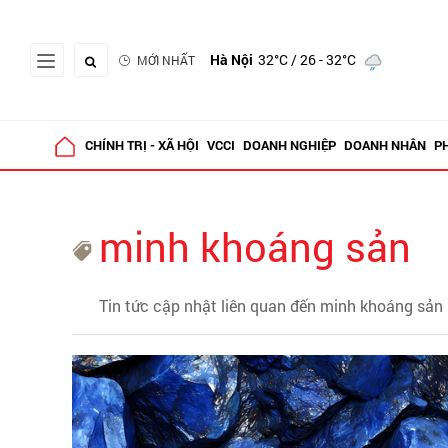
Hà Nội
32°C
/ 26 - 32°C
MỚI NHẤT
CHÍNH TRỊ - XÃ HỘI
VCCI
DOANH NGHIỆP
DOANH NHÂN
P
minh khoáng sản
Tin tức cập nhật liên quan đến minh khoáng sản