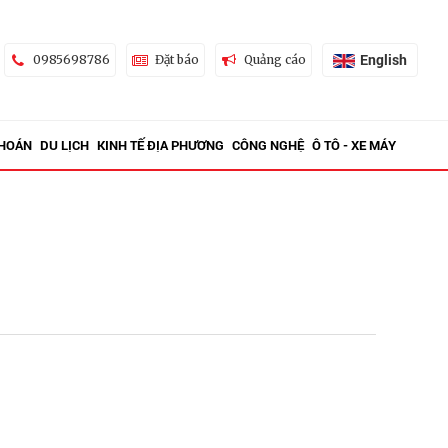
English
0985698786
Đặt báo
Quảng cáo
KHOÁN
DU LỊCH
KINH TẾ ĐỊA PHƯƠNG
CÔNG NGHỆ
Ô TÔ - XE MÁY