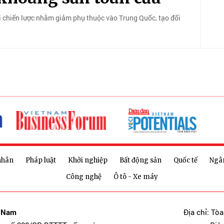
 chiến lược nhằm giảm phụ thuộc vào Trung Quốc, tạo đối
nhân
Pháp luật
Khởi nghiệp
Bất động sản
Quốc tế
Ngâ
Công nghệ
Ô tô - Xe máy
t Nam
Địa chỉ: Tò