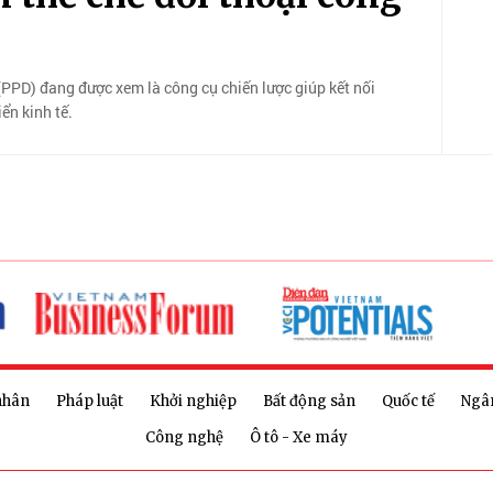
(PPD) đang được xem là công cụ chiến lược giúp kết nối
ển kinh tế.
nhân
Pháp luật
Khởi nghiệp
Bất động sản
Quốc tế
Ngâ
Công nghệ
Ô tô - Xe máy