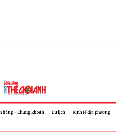
n hàng - Chứng khoán
Du lịch
Kinh tế địa phương