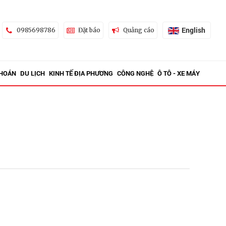
English
0985698786
Đặt báo
Quảng cáo
KHOÁN
DU LỊCH
KINH TẾ ĐỊA PHƯƠNG
CÔNG NGHỆ
Ô TÔ - XE MÁY