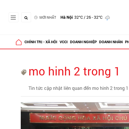
Hà Nội
32°C
/ 26 - 32°C
MỚI NHẤT
CHÍNH TRỊ - XÃ HỘI
VCCI
DOANH NGHIỆP
DOANH NHÂN
P
mo hinh 2 trong 1
Tin tức cập nhật liên quan đến mo hinh 2 trong 1