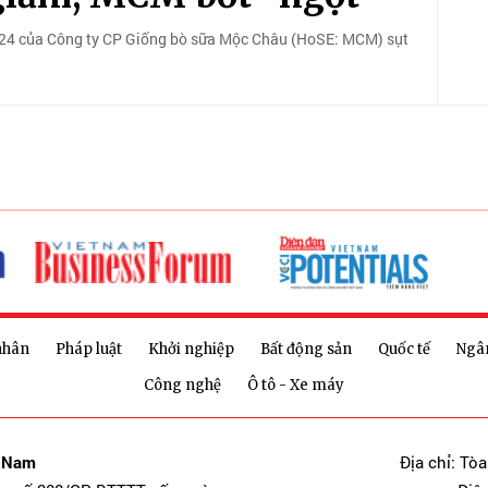
2024 của Công ty CP Giống bò sữa Mộc Châu (HoSE: MCM) sụt
nhân
Pháp luật
Khởi nghiệp
Bất động sản
Quốc tế
Ngâ
Công nghệ
Ô tô - Xe máy
t Nam
Địa chỉ: Tò