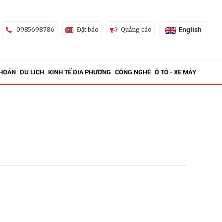
English
0985698786
Đặt báo
Quảng cáo
KHOÁN
DU LỊCH
KINH TẾ ĐỊA PHƯƠNG
CÔNG NGHỆ
Ô TÔ - XE MÁY