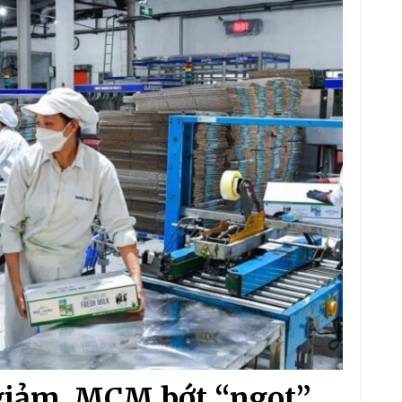
 giảm, MCM bớt “ngọt”