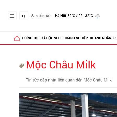
Hà Nội
32°C
/ 26 - 32°C
MỚI NHẤT
CHÍNH TRỊ - XÃ HỘI
VCCI
DOANH NGHIỆP
DOANH NHÂN
P
Mộc Châu Milk
Tin tức cập nhật liên quan đến Mộc Châu Milk