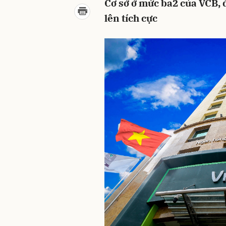
Cơ sở ở mức ba2 của VCB, 
lên tích cực