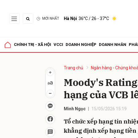
Hà Nội
36°C
/ 26 - 37°C
MỚI NHẤT
Gửi 
CHÍNH TRỊ - XÃ HỘI
VCCI
DOANH NGHIỆP
DOANH NHÂN
PHÁ
Trang chủ
Ngân hàng - Chứng kho
Moody's Rating
hạng của VCB l
Minh Ngọc
15/05/2026 15:19
Tổ chức xếp hạng tín nhiệ
khẳng định xếp hạng tiền 