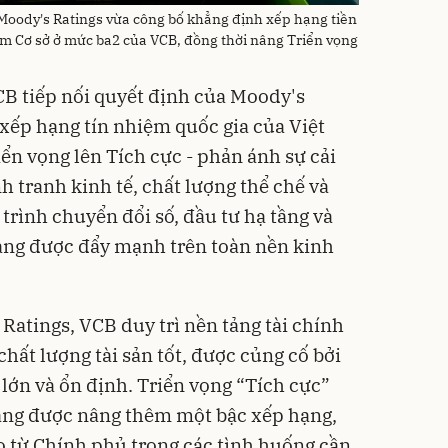
Moody's Ratings vừa công bố khẳng định xếp hạng tiền
ệm Cơ sở ở mức ba2 của VCB, đồng thời nâng Triển vọng
CB tiếp nối quyết định của Moody's
 xếp hạng tín nhiệm quốc gia của Việt
n vọng lên Tích cực - phản ánh sự cải
nh tranh kinh tế, chất lượng thể chế và
 trình chuyển đổi số, đầu tư hạ tầng và
đang được đẩy mạnh trên toàn nền kinh
Ratings, VCB duy trì nền tảng tài chính
chất lượng tài sản tốt, được củng cố bởi
lớn và ổn định. Triển vọng “Tích cực”
ăng được nâng thêm một bậc xếp hạng,
cao từ Chính phủ trong các tình huống cần