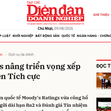
GIỚI THIỆU
bình luận
Chủ Nhật,
09/08/2026
P LUẬT
KHỞI NGHIỆP
BẤT ĐỘNG SẢN
QUỐC TẾ
NGÂN HÀNG - CHỨN
án
Dịch vụ tài chính
s nâng triển vọng xếp
ĐỌC T
ên Tích cực
Hủy
G
m quốc tế Moody's Ratings vừa công bố
gửi dài hạn Ba2 và Đánh giá Tín nhiệm