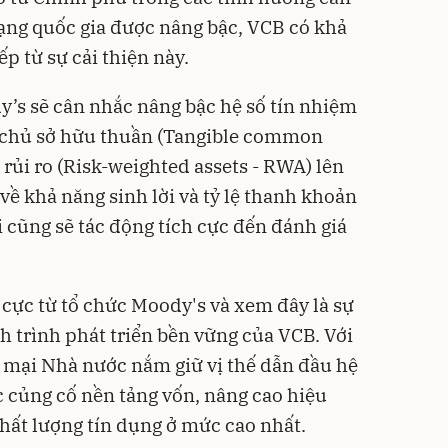
hạng quốc gia được nâng bậc, VCB có khả
p từ sự cải thiện này.
y’s sẽ cân nhắc nâng bậc hệ số tín nhiệm
n chủ sở hữu thuần (Tangible common
ó rủi ro (Risk-weighted assets - RWA) lên
về khả năng sinh lời và tỷ lệ thanh khoản
 cũng sẽ tác động tích cực đến đánh giá
 cực từ tổ chức Moody's và xem đây là sự
ành trình phát triển bền vững của VCB. Với
g mại Nhà nước nắm giữ vị thế dẫn đầu hệ
c củng cố nền tảng vốn, nâng cao hiệu
chất lượng tín dụng ở mức cao nhất.