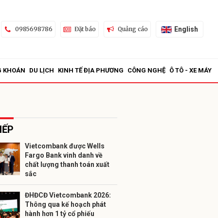
English
0985698786
Đặt báo
Quảng cáo
G KHOÁN
DU LỊCH
KINH TẾ ĐỊA PHƯƠNG
CÔNG NGHỆ
Ô TÔ - XE MÁY
IẾP
Vietcombank được Wells
Fargo Bank vinh danh về
ửi
chất lượng thanh toán xuất
sắc
ĐHĐCĐ Vietcombank 2026:
Thông qua kế hoạch phát
hành hơn 1 tỷ cổ phiếu