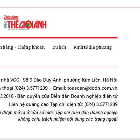
n hàng - Chứng khoán
Du lịch
Kinh tế địa phương
a nhà VCCI, Số 9 Đào Duy Anh, phường Kim Liên, Hà Nội
n thoại (024) 3.5771239 – Email: toasoan@dddn.com.vn
©2016 - Bản quyền của Diễn đàn Doanh nghiệp điện tử
Liên hệ quảng cáo Tạp chí điện tử: (024) 3.5771239
ẽ được mở ra ở cửa sổ mới. Tạp chí Diễn đàn Doanh nghiệp
không chịu trách nhiệm nội dung các trang ngoài