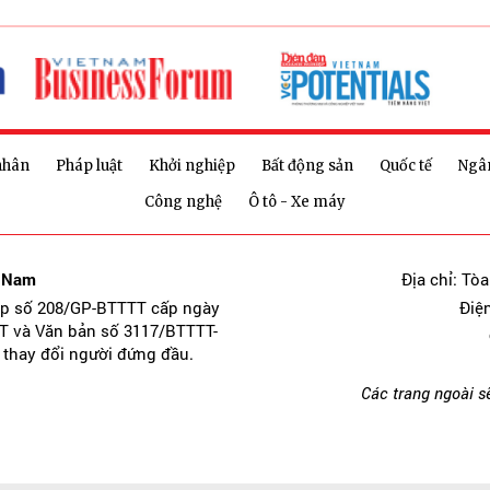
nhân
Pháp luật
Khởi nghiệp
Bất động sản
Quốc tế
Ngâ
Công nghệ
Ô tô - Xe máy
t Nam
Địa chỉ: Tò
ép số 208/GP-BTTTT cấp ngày
Điệ
T và Văn bản số 3117/BTTTT-
 thay đổi người đứng đầu.
Các trang ngoài s