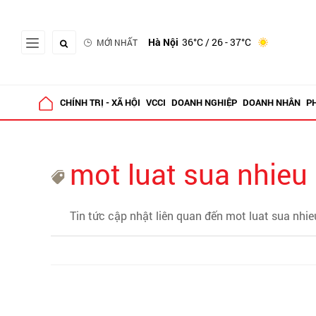
Hà Nội
36°C
/ 26 - 37°C
MỚI NHẤT
CHÍNH TRỊ - XÃ HỘI
VCCI
DOANH NGHIỆP
DOANH NHÂN
P
mot luat sua nhieu 
Tin tức cập nhật liên quan đến mot luat sua nhie