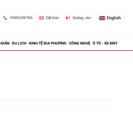
English
0985698786
Đặt báo
Quảng cáo
KHOÁN
DU LỊCH
KINH TẾ ĐỊA PHƯƠNG
CÔNG NGHỆ
Ô TÔ - XE MÁY