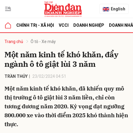
English
CHÍNH TRỊ - XÃ HỘI
VCCI
DOANH NGHIỆP
DOANH NH
bình luận
Trang chủ
Ô tô - Xe máy
Một năm kinh tế khó khăn, đẩy
ngành ô tô giật lùi 3 năm
TRẦN THỦY
23/02/2024 04:51
Một năm kinh tế khó khăn, đã khiến quy mô
thị trường ô tô giật lùi 3 năm liền, chỉ còn
Hủy
G
tương đương năm 2020. Kỳ vọng đạt ngưỡng
800.000 xe vào thời điểm 2025 khó thành hiện
thực.