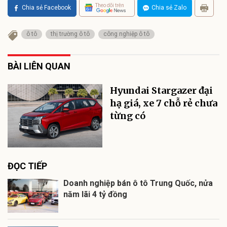
Theo dõi trên
Chia sẻ Facebook
Chia sẻ Zalo
ô tô
thị trường ô tô
công nghiệp ô tô
BÀI LIÊN QUAN
Hyundai Stargazer đại
hạ giá, xe 7 chỗ rẻ chưa
từng có
ĐỌC TIẾP
Doanh nghiệp bán ô tô Trung Quốc, nửa
năm lãi 4 tỷ đồng