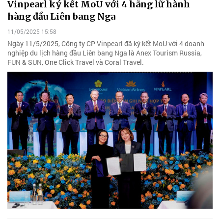
Vinpearl ký kết MoU với 4 hãng lữ hành
hàng đầu Liên bang Nga
11/05/2025 15:58
Ngày 11/5/2025, Công ty CP Vinpearl đã ký kết MoU với 4 doanh
nghiệp du lịch hàng đầu Liên bang Nga là Anex Tourism Russia,
FUN & SUN, One Click Travel và Coral Travel.