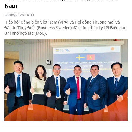
Nam
28/05/2026 14:00
Hiệp hội Cảng biển Việt Nam (VPA) và Hội đồng Thương mại và
Đầu tư Thụy Điển (Business Sweden) đã chính thức ký kết Biên bản
Ghi nhớ hợp tác (MoU).