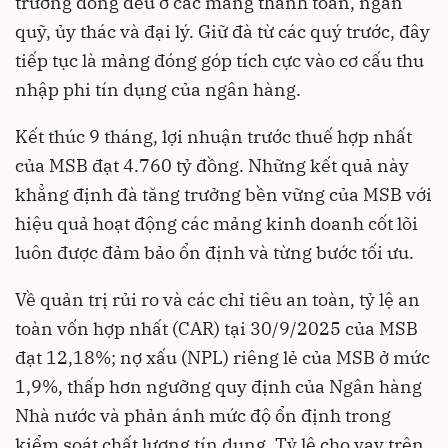
trưởng đồng đều ở các mảng thanh toán, ngân
quỹ, ủy thác và đại lý. Giữ đà từ các quý trước, đây
tiếp tục là mảng đóng góp tích cực vào cơ cấu thu
nhập phi tín dụng của ngân hàng.
Kết thúc 9 tháng, lợi nhuận trước thuế hợp nhất
của MSB đạt 4.760 tỷ đồng. Những kết quả này
khẳng định đà tăng trưởng bền vững của MSB với
hiệu quả hoạt động các mảng kinh doanh cốt lõi
luôn được đảm bảo ổn định và từng bước tối ưu.
Về quản trị rủi ro và các chỉ tiêu an toàn, tỷ lệ an
toàn vốn hợp nhất (CAR) tại 30/9/2025 của MSB
đạt 12,18%; nợ xấu (NPL) riêng lẻ của MSB ở mức
1,9%, thấp hơn ngưỡng quy định của Ngân hàng
Nhà nước và phản ánh mức độ ổn định trong
kiểm soát chất lượng tín dụng. Tỷ lệ cho vay trên