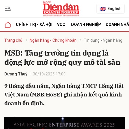
English
CHÍNH TRỊ - XÃ HỘI
VCCI
DOANH NGHIỆP
DOANH NH
bình luận
Trang chủ
Ngân hàng - Chứng khoán
Tín dụng - Ngân hàng
MSB: Tăng trưởng tín dụng là
động lực mở rộng quy mô tài sản
Dương Thuỳ
30/10/2025 17:09
9 tháng đầu năm, Ngân hàng TMCP Hàng Hải
Việt Nam (MSB:HoSE) ghi nhận kết quả kinh
Hủy
G
doanh ổn định.