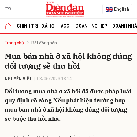
English
CHÍNH TRỊ - XÃ HỘI
VCCI
DOANH NGHIỆP
DOANH NH
bình luận
Trang chủ
Bất động sản
Mua bán nhà ở xã hội không đúng
đối tượng sẽ thu hồi
NGUYỄN VIỆT
03/06/2023 18:14
Đối tượng mua nhà ở xã hội đã được pháp luật
quy định rõ ràng.Nếu phát hiện trường hợp
Hủy
G
mua bán nhà ở xã hội không đúng đối tượng
sẽ buộc thu hồi nhà.