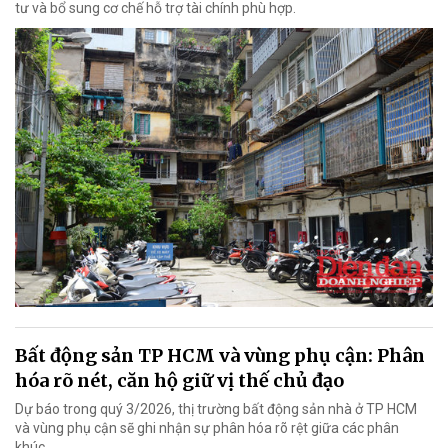
tư và bổ sung cơ chế hỗ trợ tài chính phù hợp.
Bất động sản TP HCM và vùng phụ cận: Phân
hóa rõ nét, căn hộ giữ vị thế chủ đạo
Dự báo trong quý 3/2026, thị trường bất động sản nhà ở TP HCM
và vùng phụ cận sẽ ghi nhận sự phân hóa rõ rệt giữa các phân
khúc.