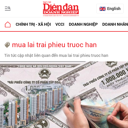
English
CHÍNH TRỊ - XÃ HỘI
VCCI
DOANH NGHIỆP
DOANH NHÂN
mua lai trai phieu truoc han
Tin tức cập nhật liên quan đến mua lai trai phieu truoc han