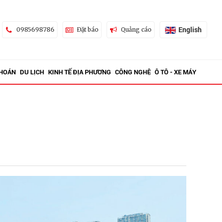
English
0985698786
Đặt báo
Quảng cáo
KHOÁN
DU LỊCH
KINH TẾ ĐỊA PHƯƠNG
CÔNG NGHỆ
Ô TÔ - XE MÁY