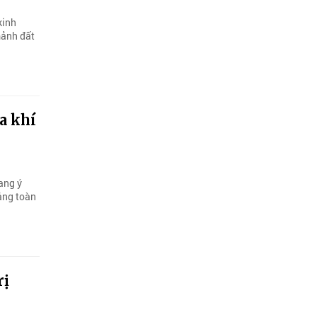
kinh
mảnh đất
a khí
ang ý
ảng toàn
rị