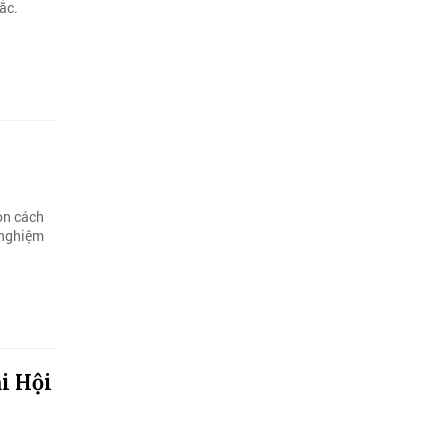
ắc.
ọn cách
i nghiệm
i Hội