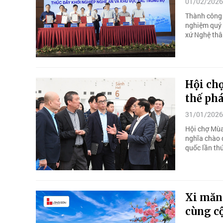
01/02/2026
Thành công 
nghiệm quý 
xứ Nghệ thâ
Hội chợ
thế phá
31/01/2026
Hội chợ Mùa
nghĩa chào 
quốc lần thứ
Xi măng
cùng c