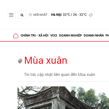
Hà Nội
32°C
/ 26 - 32°C
MỚI NHẤT
CHÍNH TRỊ - XÃ HỘI
VCCI
DOANH NGHIỆP
DOANH NHÂN
P
Mùa xuân
Tin tức cập nhật liên quan đến Mùa xuân