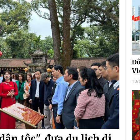
Đô
Vi
18/
ân tộc", đưa du lịch di