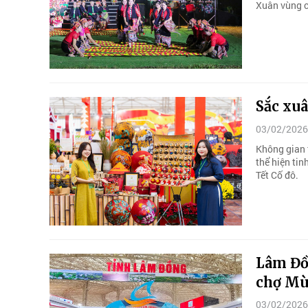
Xuân vùng c
Sắc xuâ
03/02/2026
Không gian 
thể hiện tin
Tết Cố đô.
Lâm Đồ
chợ Mù
03/02/2026