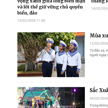
vọng xanh giữa lòng biển mặn
thắng l
và lời thề giữ vững chủ quyền
14/02/202
biển, đảo
15/02/2026 11:00
Mùa xu
12/02/2026
Từ đảo xa, 
người ngày 
Sắc Xu
04/02/2026
Trong không