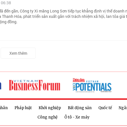
 06:38
ã đến gần, Công ty Xi măng Long Sơn tiếp tục khẳng định vị thế doanh 
a Thanh Hóa, phát triển sản xuất gắn với trách nhiệm xã hội, lan tỏa giá t
ộng đồng.
Xem thêm
nhân
Pháp luật
Khởi nghiệp
Bất động sản
Quốc tế
Ngâ
Công nghệ
Ô tô - Xe máy