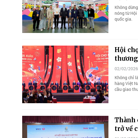
Không dừng 
nóng từ Hội
quốc gia.
Hội ch
thương
02/02/2026
Không chỉ l
hàng Việt N
cầu giao thư
Thành 
trở về