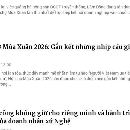
lại việc quảng bá nông sản OCOP truyền thống, Lâm Đồng đang tận dụ
 chợ Mùa Xuân lần thứ nhất để trực tiếp kết nối doanh nghiệp vào chuỗi
ợ Mùa Xuân 2026: Gắn kết những nhịp cầu g
 13:00
à nơi lan tỏa, thúc đẩy mạnh mẽ nhất niềm tự hào “Người Việt Nam ưu ti
am”, Hội chợ Mùa Xuân 2026 còn được cho sẽ là điểm hẹn gắn kết những
ơng...
công không giữ cho riêng mình và hành tr
 của doanh nhân xứ Nghệ