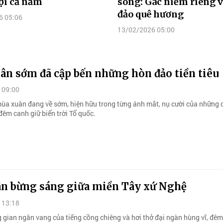
ợi cả năm
sóng: Gác niềm riêng v
đảo quê hương
6 05:06
13/02/2026 05:00
ân sớm đã cập bến những hòn đảo tiền tiêu
 09:00
mùa xuân đang về sớm, hiện hữu trong từng ánh mắt, nụ cười của những 
đêm canh giữ biển trời Tổ quốc.
ân bừng sáng giữa miền Tây xứ Nghệ
 13:18
 gian ngân vang của tiếng cồng chiêng và hơi thở đại ngàn hùng vĩ, đêm