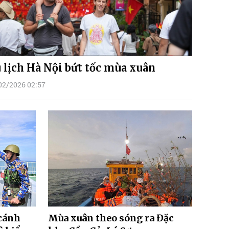
 lịch Hà Nội bứt tốc mùa xuân
02/2026 02:57
cánh
Mùa xuân theo sóng ra Đặc