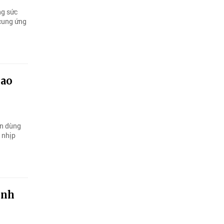
ng sức
 cung ứng
iao
ên dùng
 nhịp
ình