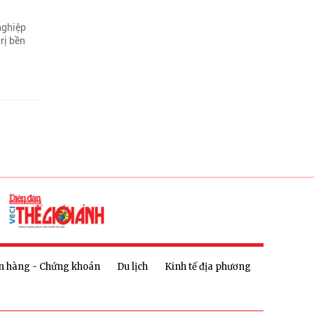
nghiệp
rị bền
n hàng - Chứng khoán
Du lịch
Kinh tế địa phương