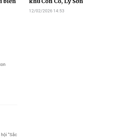
ì biển
khu Cồn Cỏ, Lý Sơn
12/02/2026 14:53
con
 hội "Sắc