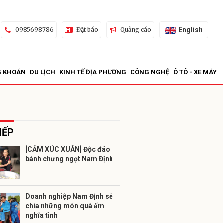
English
0985698786
Đặt báo
Quảng cáo
G KHOÁN
DU LỊCH
KINH TẾ ĐỊA PHƯƠNG
CÔNG NGHỆ
Ô TÔ - XE MÁY
IẾP
[CẢM XÚC XUÂN] Độc đáo
bánh chưng ngọt Nam Định
ửi
Doanh nghiệp Nam Định sẻ
chia những món quà ấm
nghĩa tình