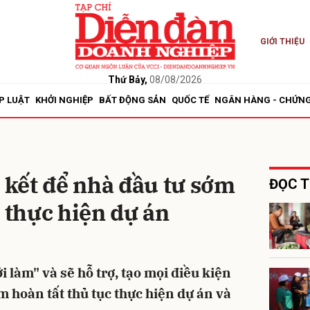
GIỚI THIỆU
bình luận
Thứ Bảy,
08/08/2026
P LUẬT
KHỞI NGHIỆP
BẤT ĐỘNG SẢN
QUỐC TẾ
NGÂN HÀNG - CHỨN
kết để nhà đầu tư sớm
ĐỌC T
c thực hiện dự án
Hủy
G
i làm" và sẽ hỗ trợ, tạo mọi điều kiện
m hoàn tất thủ tục thực hiện dự án và