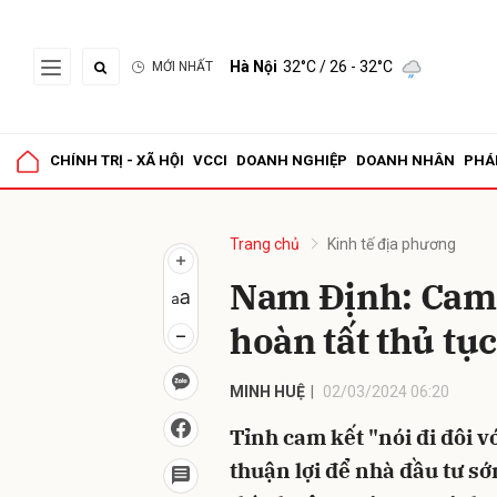
Hà Nội
32°C
/ 26 - 32°C
MỚI NHẤT
Gửi 
CHÍNH TRỊ - XÃ HỘI
VCCI
DOANH NGHIỆP
DOANH NHÂN
PHÁ
Trang chủ
Kinh tế địa phương
Nam Định: Cam 
hoàn tất thủ tụ
MINH HUỆ
02/03/2024 06:20
Tỉnh cam kết "nói đi đôi vớ
thuận lợi để nhà đầu tư sớ