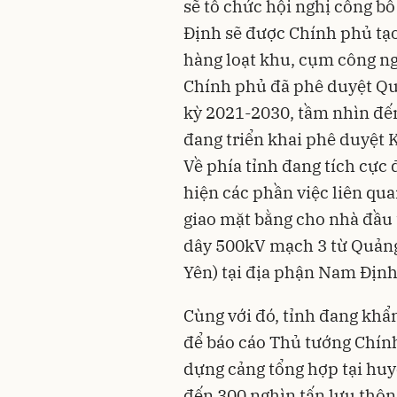
sẽ tổ chức hội nghị công b
Định sẽ được Chính phủ tạo
hàng loạt khu, cụm công ngh
Chính phủ đã phê duyệt Quy
kỳ 2021-2030, tầm nhìn đế
đang triển khai phê duyệt 
Về phía tỉnh đang tích cự
hiện các phần việc liên qua
giao mặt bằng cho nhà đầu 
dây 500kV mạch 3 từ Quảng
Yên) tại địa phận Nam Định
Cùng với đó, tỉnh đang khẩn
để báo cáo Thủ tướng Chín
dựng cảng tổng hợp tại huy
đến 300 nghìn tấn lưu thôn