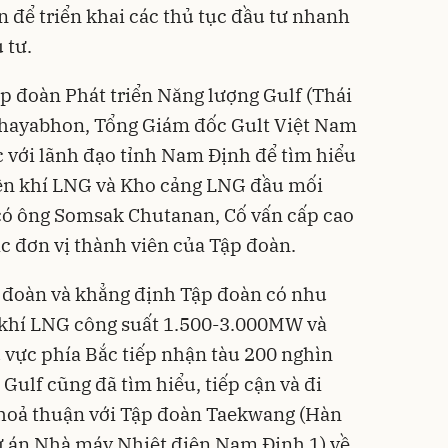
n để triển khai các thủ tục đầu tư nhanh
 tư.
p đoàn Phát triển Năng lượng Gulf (Thái
chayabhon, Tổng Giám đốc Gult Việt Nam
 với lãnh đạo tỉnh Nam Định để tìm hiểu
iện khí LNG và Kho cảng LNG đầu mối
 có ông Somsak Chutanan, Cố vấn cấp cao
ác đơn vị thành viên của Tập đoàn.
p đoàn và khẳng định Tập đoàn có nhu
 khí LNG công suất 1.500-3.000MW và
vực phía Bắc tiếp nhận tàu 200 nghìn
Gulf cũng đã tìm hiểu, tiếp cận và đi
thoả thuận với Tập đoàn Taekwang (Hàn
ự án Nhà máy Nhiệt điện Nam Định 1) về