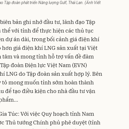
o Tập đoàn phát triển Năng lượng Gulf, Thái Lan. (Ảnh Viết
 biên bản ghi nhớ đầu tư, lãnh đạo Tập
 thể với tỉnh để thực hiện các thủ tục
ện dự án dài, trong bối cảnh giá điện khí
p hơn giá
điện khí LNG
sản xuất tại Việt
 tâm và mong tỉnh hỗ trợ vấn đề đàm
 Tập đoàn Điện lực Việt Nam (EVN)
khí LNG do Tập đoàn sản xuất hợp lý. Bên
y tỏ mong muốn tỉnh sớm hoàn thành
âu để tạo điều kiện cho nhà đầu tư vận
phẩm...
Gia Túc: Với việc Quy hoạch tỉnh Nam
ợc Thủ tướng Chính phủ phê duyệt (tỉnh