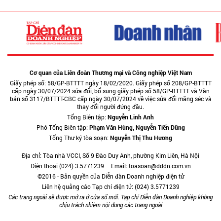
Cơ quan của Liên đoàn Thương mại và Công nghiệp Việt Nam
Giấy phép số: 58/GP-BTTTT ngày 18/02/2020. Giấy phép số 208/GP-BTTTT
cấp ngày 30/07/2024 sửa đổi, bổ sung giấy phép số 58/GP-BTTTT và Văn
bản số 3117/BTTTT-CBC cấp ngày 30/07/2024 về việc sửa đổi măng séc và
thay đổi người đứng đầu.
Tổng Biên tập:
Nguyễn Linh Anh
Phó Tổng Biên tập:
Phạm Văn Hùng, Nguyễn Tiến Dũng
Tổng Thư ký tòa soạn:
Nguyễn Thị Thu Hương
Địa chỉ: Tòa nhà VCCI, Số 9 Đào Duy Anh, phường Kim Liên, Hà Nội
Điện thoại (024) 3.5771239 – Email: toasoan@dddn.com.vn
©2016 - Bản quyền của Diễn đàn Doanh nghiệp điện tử
Liên hệ quảng cáo Tạp chí điện tử: (024) 3.5771239
Các trang ngoài sẽ được mở ra ở cửa sổ mới. Tạp chí Diễn đàn Doanh nghiệp không
chịu trách nhiệm nội dung các trang ngoài