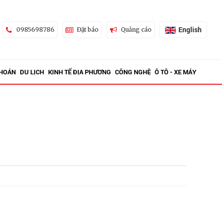
English
0985698786
Đặt báo
Quảng cáo
KHOÁN
DU LỊCH
KINH TẾ ĐỊA PHƯƠNG
CÔNG NGHỆ
Ô TÔ - XE MÁY