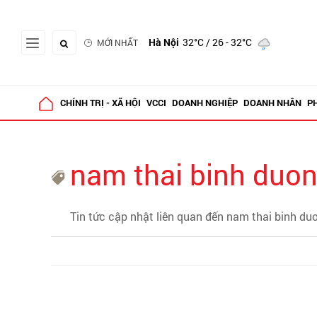
Hà Nội
32°C
/ 26 - 32°C
MỚI NHẤT
CHÍNH TRỊ - XÃ HỘI
VCCI
DOANH NGHIỆP
DOANH NHÂN
P
nam thai binh duo
Tin tức cập nhật liên quan đến nam thai binh du