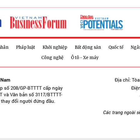
nhân
Pháp luật
Khởi nghiệp
Bất động sản
Quốc tế
Ngâ
Công nghệ
Ô tô - Xe máy
t Nam
Địa chỉ: Tò
ép số 208/GP-BTTTT cấp ngày
Điệ
T và Văn bản số 3117/BTTTT-
 thay đổi người đứng đầu.
Các trang ngoài s