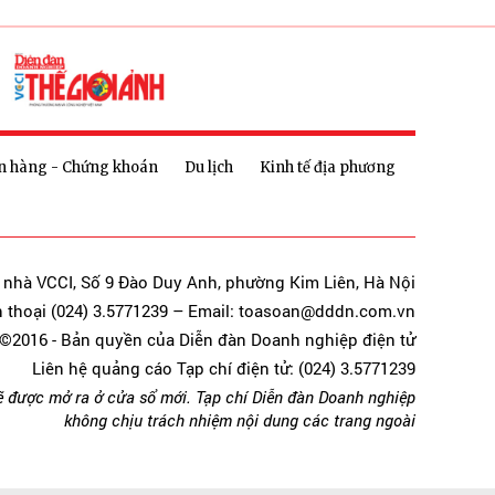
n hàng - Chứng khoán
Du lịch
Kinh tế địa phương
a nhà VCCI, Số 9 Đào Duy Anh, phường Kim Liên, Hà Nội
n thoại (024) 3.5771239 – Email: toasoan@dddn.com.vn
©2016 - Bản quyền của Diễn đàn Doanh nghiệp điện tử
Liên hệ quảng cáo Tạp chí điện tử: (024) 3.5771239
ẽ được mở ra ở cửa sổ mới. Tạp chí Diễn đàn Doanh nghiệp
không chịu trách nhiệm nội dung các trang ngoài