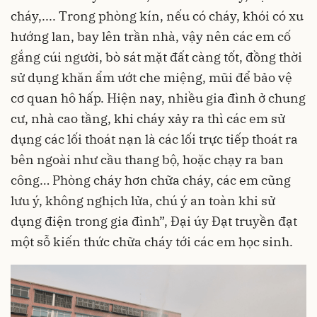
cháy,.... Trong phòng kín, nếu có cháy, khói có xu
hướng lan, bay lên trần nhà, vậy nên các em cố
gắng cúi người, bò sát mặt đất càng tốt, đồng thời
sử dụng khăn ẩm ướt che miệng, mũi để bảo vệ
cơ quan hô hấp. Hiện nay, nhiều gia đình ở chung
cư, nhà cao tầng, khi cháy xảy ra thì các em sử
dụng các lối thoát nạn là các lối trực tiếp thoát ra
bên ngoài như cầu thang bộ, hoặc chạy ra ban
công… Phòng cháy hơn chữa cháy, các em cũng
lưu ý, không nghịch lửa, chú ý an toàn khi sử
dụng điện trong gia đình”, Đại úy Đạt truyền đạt
một sỗ kiến thức chữa cháy tới các em học sinh.