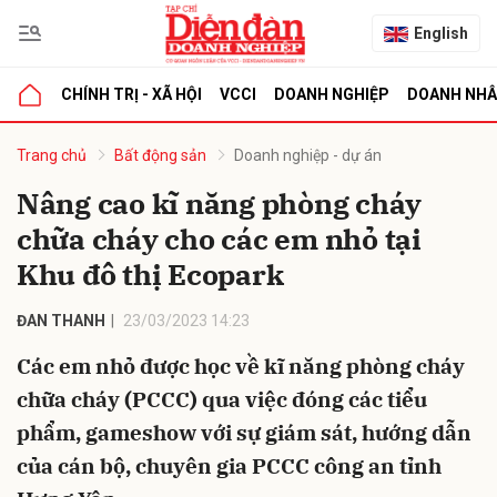
English
CHÍNH TRỊ - XÃ HỘI
VCCI
DOANH NGHIỆP
DOANH NH
bình luận
Trang chủ
Bất động sản
Doanh nghiệp - dự án
Nâng cao kĩ năng phòng cháy
chữa cháy cho các em nhỏ tại
Khu đô thị Ecopark
ĐAN THANH
23/03/2023 14:23
Các em nhỏ được học về kĩ năng phòng cháy
Hủy
G
chữa cháy (PCCC) qua việc đóng các tiểu
phẩm, gameshow với sự giám sát, hướng dẫn
của cán bộ, chuyên gia PCCC công an tỉnh