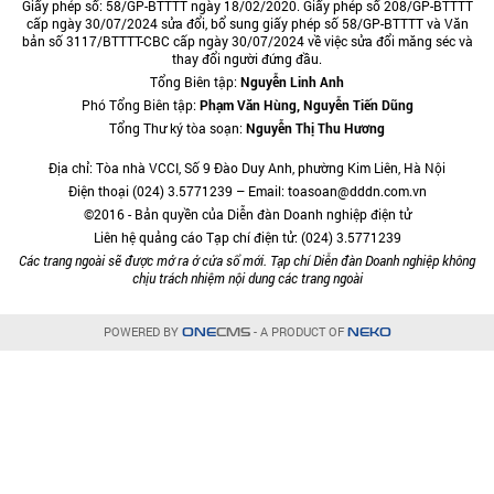
Giấy phép số: 58/GP-BTTTT ngày 18/02/2020. Giấy phép số 208/GP-BTTTT
cấp ngày 30/07/2024 sửa đổi, bổ sung giấy phép số 58/GP-BTTTT và Văn
bản số 3117/BTTTT-CBC cấp ngày 30/07/2024 về việc sửa đổi măng séc và
thay đổi người đứng đầu.
Tổng Biên tập:
Nguyễn Linh Anh
Phó Tổng Biên tập:
Phạm Văn Hùng, Nguyễn Tiến Dũng
Tổng Thư ký tòa soạn:
Nguyễn Thị Thu Hương
Địa chỉ: Tòa nhà VCCI, Số 9 Đào Duy Anh, phường Kim Liên, Hà Nội
Điện thoại (024) 3.5771239 – Email: toasoan@dddn.com.vn
©2016 - Bản quyền của Diễn đàn Doanh nghiệp điện tử
Liên hệ quảng cáo Tạp chí điện tử: (024) 3.5771239
Các trang ngoài sẽ được mở ra ở cửa sổ mới. Tạp chí Diễn đàn Doanh nghiệp không
chịu trách nhiệm nội dung các trang ngoài
POWERED BY
- A PRODUCT OF
ONE
CMS
NEKO