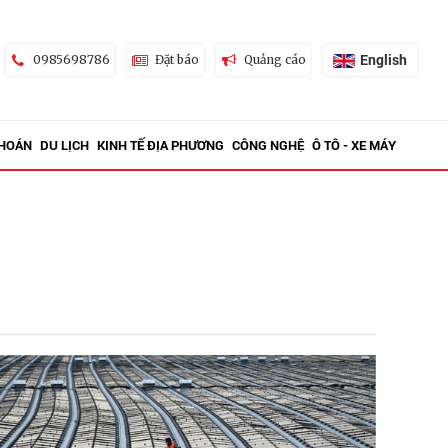
English
0985698786
Đặt báo
Quảng cáo
KHOÁN
DU LỊCH
KINH TẾ ĐỊA PHƯƠNG
CÔNG NGHỆ
Ô TÔ - XE MÁY