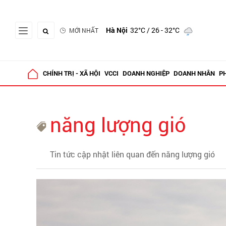
Hà Nội
32°C
/ 26 - 32°C
MỚI NHẤT
CHÍNH TRỊ - XÃ HỘI
VCCI
DOANH NGHIỆP
DOANH NHÂN
P
năng lượng gió
Tin tức cập nhật liên quan đến năng lượng gió