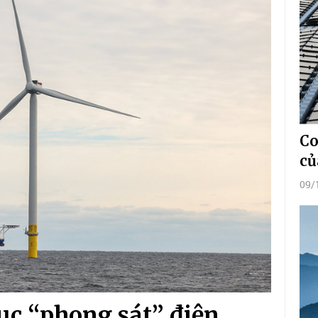
Co
củ
09/
ục “phong sát” điện