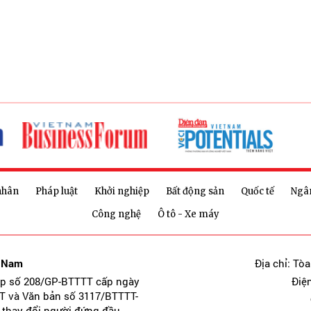
nhân
Pháp luật
Khởi nghiệp
Bất động sản
Quốc tế
Ngâ
Công nghệ
Ô tô - Xe máy
t Nam
Địa chỉ: Tò
ép số 208/GP-BTTTT cấp ngày
Điệ
T và Văn bản số 3117/BTTTT-
 thay đổi người đứng đầu.