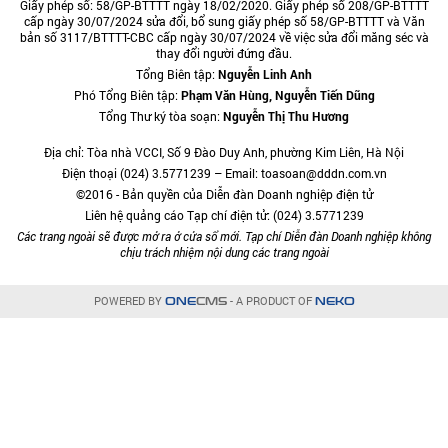
Giấy phép số: 58/GP-BTTTT ngày 18/02/2020. Giấy phép số 208/GP-BTTTT
cấp ngày 30/07/2024 sửa đổi, bổ sung giấy phép số 58/GP-BTTTT và Văn
bản số 3117/BTTTT-CBC cấp ngày 30/07/2024 về việc sửa đổi măng séc và
thay đổi người đứng đầu.
Tổng Biên tập:
Nguyễn Linh Anh
Phó Tổng Biên tập:
Phạm Văn Hùng, Nguyễn Tiến Dũng
Tổng Thư ký tòa soạn:
Nguyễn Thị Thu Hương
Địa chỉ: Tòa nhà VCCI, Số 9 Đào Duy Anh, phường Kim Liên, Hà Nội
Điện thoại (024) 3.5771239 – Email: toasoan@dddn.com.vn
©2016 - Bản quyền của Diễn đàn Doanh nghiệp điện tử
Liên hệ quảng cáo Tạp chí điện tử: (024) 3.5771239
Các trang ngoài sẽ được mở ra ở cửa sổ mới. Tạp chí Diễn đàn Doanh nghiệp không
chịu trách nhiệm nội dung các trang ngoài
POWERED BY
- A PRODUCT OF
ONE
CMS
NEKO