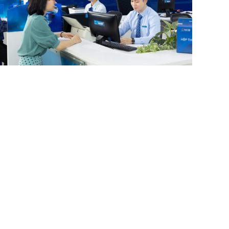
B thông báo thay đổi địa điểm đặt
ụ sở chi nhánh Cà Mau
02/2025 08:44