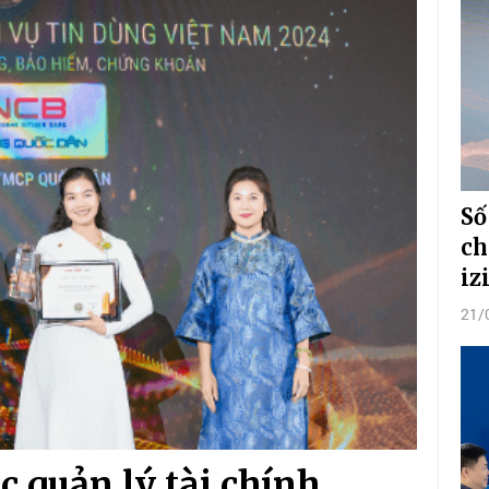
Số
ch
iz
21/
c quản lý tài chính