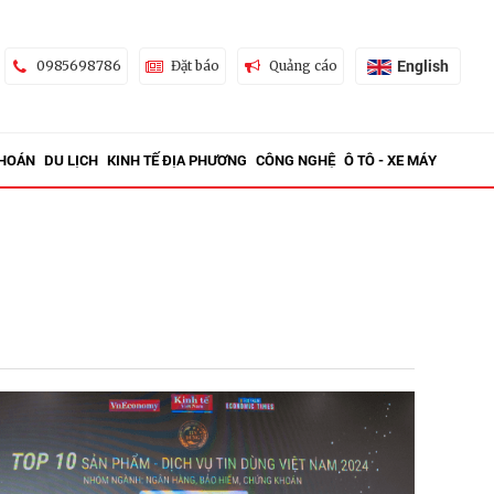
English
0985698786
Đặt báo
Quảng cáo
KHOÁN
DU LỊCH
KINH TẾ ĐỊA PHƯƠNG
CÔNG NGHỆ
Ô TÔ - XE MÁY