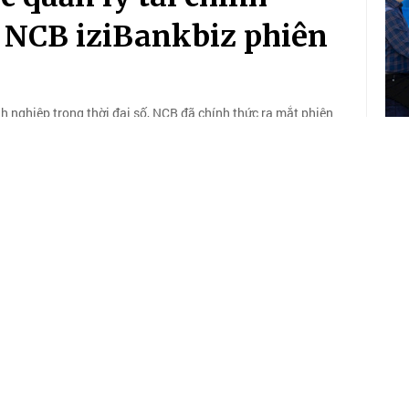
i NCB iziBankbiz phiên
h nghiệp trong thời đại số, NCB đã chính thức ra mắt phiên
NC
tr
18/