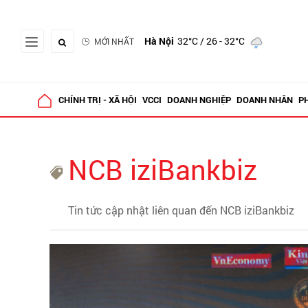
Hà Nội
32°C
/ 26 - 32°C
MỚI NHẤT
CHÍNH TRỊ - XÃ HỘI
VCCI
DOANH NGHIỆP
DOANH NHÂN
P
NCB iziBankbiz
Tin tức cập nhật liên quan đến NCB iziBankbiz