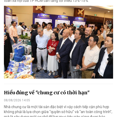
toàn xã hội của TP HCM cần tăng tối thiểu 13%-15%.
Hiểu đúng về "chung cư có thời hạn"
08/08/2026 14:05
Nhà chung cư là một tài sản đặc biệt vì vậy cách tiếp cận phù hợp
không phải là lựa chọn giữa “quyền sở hữu” và “an toàn công trình”,
mà là xây dựng một cơ chế để hai mục tiêu này cùng được bảo