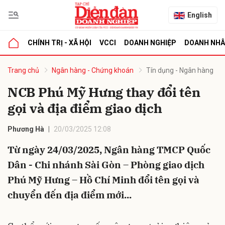
English
CHÍNH TRỊ - XÃ HỘI
VCCI
DOANH NGHIỆP
DOANH NH
bình luận
Trang chủ
Ngân hàng - Chứng khoán
Tín dụng - Ngân hàng
NCB Phú Mỹ Hưng thay đổi tên
gọi và địa điểm giao dịch
Phương Hà
20/03/2025 12:08
Từ ngày 24/03/2025, Ngân hàng TMCP Quốc
Dân - Chi nhánh Sài Gòn – Phòng giao dịch
Hủy
G
Phú Mỹ Hưng – Hồ Chí Minh đổi tên gọi và
chuyển đến địa điểm mới...