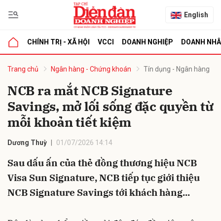
English
CHÍNH TRỊ - XÃ HỘI
VCCI
DOANH NGHIỆP
DOANH NH
bình luận
Trang chủ
Ngân hàng - Chứng khoán
Tín dụng - Ngân hàng
NCB ra mắt NCB Signature
Savings, mở lối sống đặc quyền từ
mỗi khoản tiết kiệm
Dương Thuỳ
01/07/2026 14:14
Sau dấu ấn của thẻ đồng thương hiệu NCB
Hủy
G
Visa Sun Signature, NCB tiếp tục giới thiệu
NCB Signature Savings tới khách hàng...