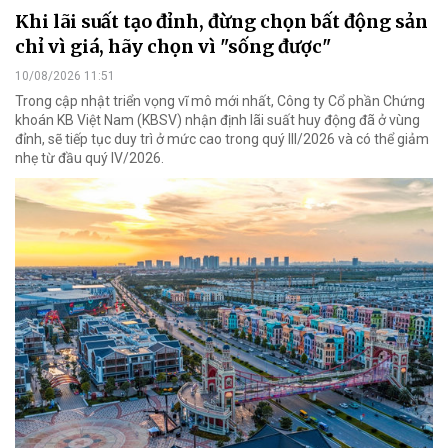
Khi lãi suất tạo đỉnh, đừng chọn bất động sản
chỉ vì giá, hãy chọn vì "sống được"
10/08/2026 11:51
Trong cập nhật triển vọng vĩ mô mới nhất, Công ty Cổ phần Chứng
khoán KB Việt Nam (KBSV) nhận định lãi suất huy động đã ở vùng
đỉnh, sẽ tiếp tục duy trì ở mức cao trong quý III/2026 và có thể giảm
nhẹ từ đầu quý IV/2026.