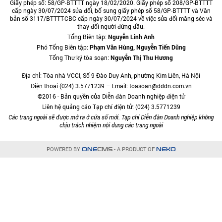
Giấy phép số: 58/GP-BTTTT ngày 18/02/2020. Giấy phép số 208/GP-BTTTT
cấp ngày 30/07/2024 sửa đổi, bổ sung giấy phép số 58/GP-BTTTT và Văn
bản số 3117/BTTTT-CBC cấp ngày 30/07/2024 về việc sửa đổi măng séc và
thay đổi người đứng đầu.
Tổng Biên tập:
Nguyễn Linh Anh
Phó Tổng Biên tập:
Phạm Văn Hùng, Nguyễn Tiến Dũng
Tổng Thư ký tòa soạn:
Nguyễn Thị Thu Hương
Địa chỉ: Tòa nhà VCCI, Số 9 Đào Duy Anh, phường Kim Liên, Hà Nội
Điện thoại (024) 3.5771239 – Email: toasoan@dddn.com.vn
©2016 - Bản quyền của Diễn đàn Doanh nghiệp điện tử
Liên hệ quảng cáo Tạp chí điện tử: (024) 3.5771239
Các trang ngoài sẽ được mở ra ở cửa sổ mới. Tạp chí Diễn đàn Doanh nghiệp không
chịu trách nhiệm nội dung các trang ngoài
POWERED BY
- A PRODUCT OF
ONE
CMS
NEKO