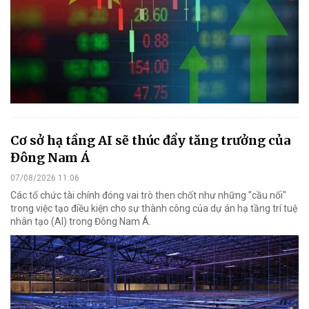
Cơ sở hạ tầng AI sẽ thúc đẩy tăng trưởng của
Đông Nam Á
07/08/2026 11:06
Các tổ chức tài chính đóng vai trò then chốt như những "cầu nối"
trong việc tạo điều kiện cho sự thành công của dự án hạ tầng trí tuệ
nhân tạo (AI) trong Đông Nam Á.