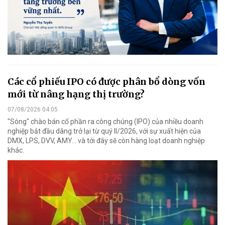
Các cổ phiếu IPO có được phân bổ dòng vốn
mới từ nâng hạng thị trường?
07/08/2026 04:05
"Sóng" chào bán cổ phần ra công chúng (IPO) của nhiều doanh
nghiệp bắt đầu dâng trở lại từ quý II/2026, với sự xuất hiện của
DMX, LPS, DVV, AMY... và tới đây sẽ còn hàng loạt doanh nghiệp
khác.