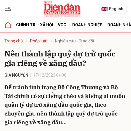
English
CHÍNH TRỊ - XÃ HỘI
VCCI
DOANH NGHIỆP
DOANH NH
bình luận
Trang chủ
Pháp luật
Nghiên cứu - Trao đổi
Nên thành lập quỹ dự trữ quốc
gia riêng về xăng dầu?
GIA NGUYỄN
17/12/2023 04:00
Để tránh tình trạng Bộ Công Thương và Bộ
Tài chính có sự chồng chéo và không ai muốn
Hủy
G
quản lý dự trữ xăng dầu quốc gia, theo
chuyên gia, nên thành lập quỹ dự trữ quốc
gia riêng về xăng dầu…