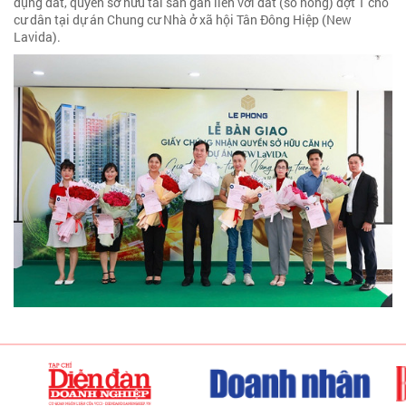
dụng đất, quyền sở hữu tài sản gắn liền với đất (sổ hồng) đợt 1 cho
cư dân tại dự án Chung cư Nhà ở xã hội Tân Đông Hiệp (New
Lavida).