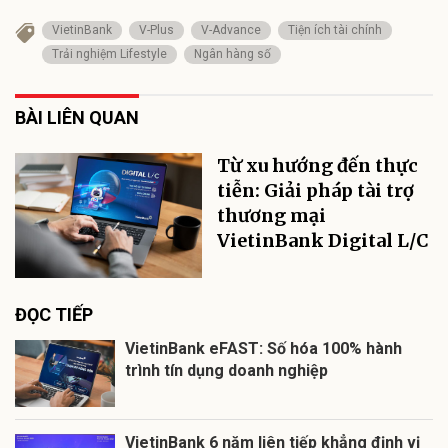
VietinBank
V-Plus
V-Advance
Tiện ích tài chính
Trải nghiệm Lifestyle
Ngân hàng số
BÀI LIÊN QUAN
Từ xu hướng đến thực
tiễn: Giải pháp tài trợ
thương mại
VietinBank Digital L/C
ĐỌC TIẾP
VietinBank eFAST: Số hóa 100% hành
trình tín dụng doanh nghiệp
VietinBank 6 năm liên tiếp khẳng định vị