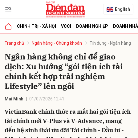
English
CHÍNH TRỊ - XÃ HỘI
VCCI
DOANH NGHIỆP
DOANH NH
bình luận
Trang chủ
Ngân hàng - Chứng khoán
Tín dụng - Ngân hàng
Ngân hàng không chỉ để giao
dịch: Xu hướng “gói tiện ích tài
chính kết hợp trải nghiệm
Lifestyle” lên ngôi
Mai Minh
01/07/2026 12:41
Hủy
G
VietinBank chính thức ra mắt hai gói tiện ích
tài chính mới V-Plus và V-Advance, mang
đến hệ sinh thái ưu đãi Tài chính - Đầu tư -