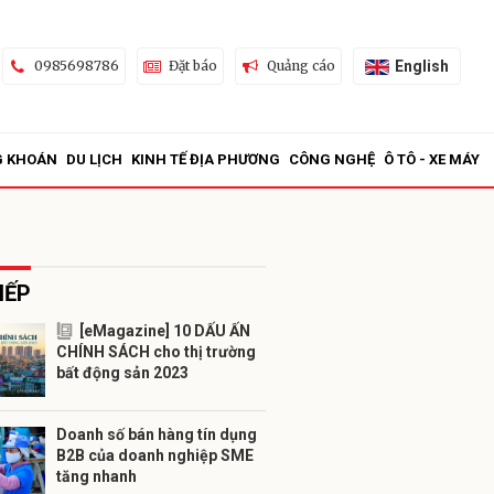
English
0985698786
Đặt báo
Quảng cáo
G KHOÁN
DU LỊCH
KINH TẾ ĐỊA PHƯƠNG
CÔNG NGHỆ
Ô TÔ - XE MÁY
IẾP
[eMagazine] 10 DẤU ẤN
CHÍNH SÁCH cho thị trường
ửi
bất động sản 2023
Doanh số bán hàng tín dụng
B2B của doanh nghiệp SME
tăng nhanh