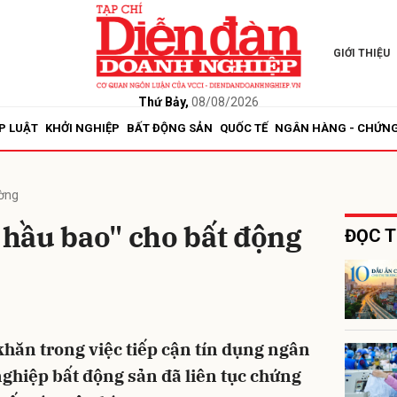
GIỚI THIỆU
bình luận
Thứ Bảy,
08/08/2026
P LUẬT
KHỞI NGHIỆP
BẤT ĐỘNG SẢN
QUỐC TẾ
NGÂN HÀNG - CHỨN
ường
hầu bao" cho bất động
ĐỌC T
Hủy
G
khăn trong việc tiếp cận tín dụng ngân
ghiệp bất động sản đã liên tục chứng