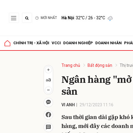
Hà Nội
32°C
/ 26 - 32°C
MỚI NHẤT
Gửi 
CHÍNH TRỊ - XÃ HỘI
VCCI
DOANH NGHIỆP
DOANH NHÂN
PHÁ
Trang chủ
Bất động sản
Thị tr
Ngân hàng "mở 
sản
VI ANH
29/12/2023 11:16
Sau thời gian dài gặp khó 
hàng, mới đây các doanh n