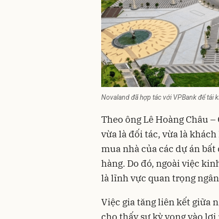
Novaland đã hợp tác với VPBank để tái k
Theo ông Lê Hoàng Châu – 
vừa là đối tác, vừa là khác
mua nhà của các dự án bất
hàng. Do đó, ngoài việc kin
là lĩnh vực quan trọng ngâ
Việc gia tăng liên kết giữa
cho thấy sự kỳ vọng vào lợi