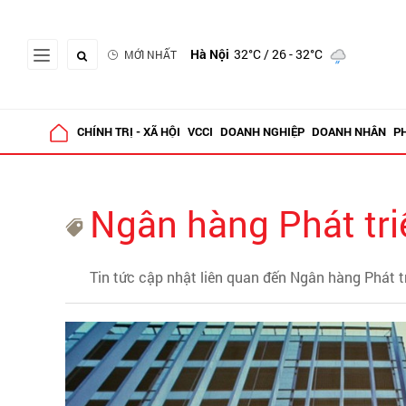
Hà Nội
32°C
/ 26 - 32°C
MỚI NHẤT
CHÍNH TRỊ - XÃ HỘI
VCCI
DOANH NGHIỆP
DOANH NHÂN
P
Ngân hàng Phát tr
Tin tức cập nhật liên quan đến Ngân hàng Phát t