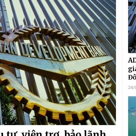
AD
gi
Đ
24/
tư, viện trợ, bảo lãnh...