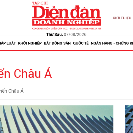
GIỚI THIỆU
Thứ Sáu,
07/08/2026
HÁP LUẬT
KHỞI NGHIỆP
BẤT ĐỘNG SẢN
QUỐC TẾ
NGÂN HÀNG - CHỨNG 
iển Châu Á
riển Châu Á