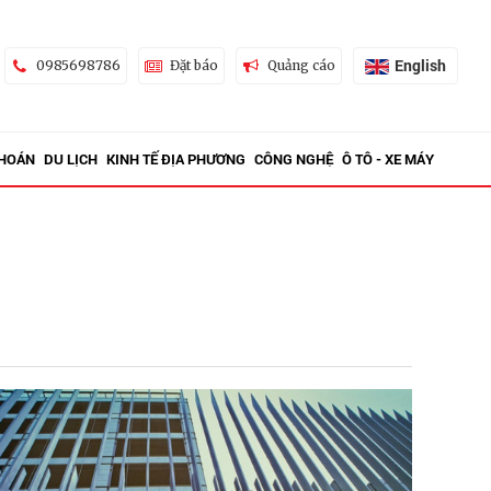
English
0985698786
Đặt báo
Quảng cáo
KHOÁN
DU LỊCH
KINH TẾ ĐỊA PHƯƠNG
CÔNG NGHỆ
Ô TÔ - XE MÁY