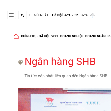
Hà Nội
32°C
/ 26 - 32°C
MỚI NHẤT
CHÍNH TRỊ - XÃ HỘI
VCCI
DOANH NGHIỆP
DOANH NHÂN
P
Ngân hàng SHB
Tin tức cập nhật liên quan đến Ngân hàng SHB