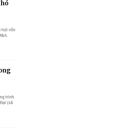
khó
u hút vốn
 M&A.
hong
ng trình
Đại (xã