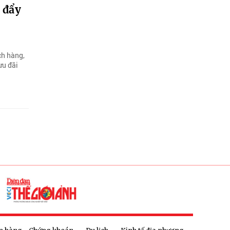
 đẩy
ch hàng,
ưu đãi