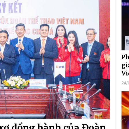
Ph
gi
Vi
24/
trợ đồng hành của Đoàn