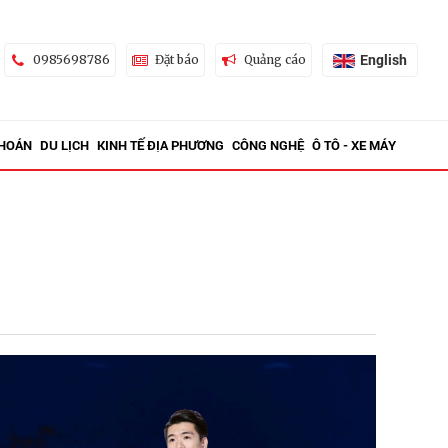
English
0985698786
Đặt báo
Quảng cáo
KHOÁN
DU LỊCH
KINH TẾ ĐỊA PHƯƠNG
CÔNG NGHỆ
Ô TÔ - XE MÁY