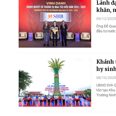
Lãnh đ
khăn, m
09/12/2025
Ông Đỗ Quan
đầu tư nước
Khánh 
hy sinh
08/10/2025
UBND tỉnh Q
tôn tạo Khu
Trường Ninh