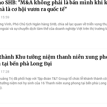
ạo SHB: "M&A không phải là bán mình khi 
à là cơ hội vươn ra quốc tế"
 15:59
g Vinh, Phó Chủ tịch Ngân hàng SHB, chia sẻ lạc quan về triển vọng th
 ngoài và sự chuyển dịch tâm thế của doanh nghiệp Việt trên thị trường
thành Khu tưởng niệm thanh niên xung p
 tại bến phà Long Đại
 17:28
uảng Trị đã phối hợp với Tập đoàn T&T Group tổ chức lễ khánh thành cô
 tưởng niệm nơi hy sinh của 16 Thanh niên xung phong tại bến phà Long 
).