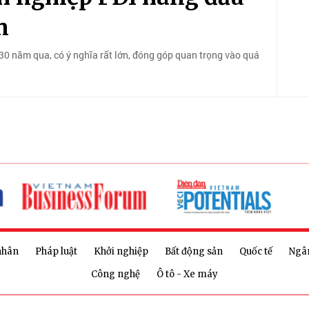
n
30 năm qua, có ý nghĩa rất lớn, đóng góp quan trọng vào quá
nhân
Pháp luật
Khởi nghiệp
Bất động sản
Quốc tế
Ngâ
Công nghệ
Ô tô - Xe máy