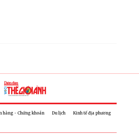
n hàng - Chứng khoán
Du lịch
Kinh tế địa phương