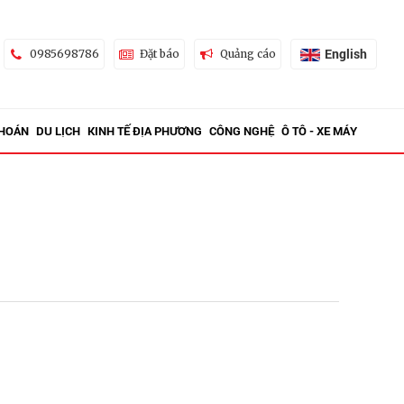
English
0985698786
Đặt báo
Quảng cáo
KHOÁN
DU LỊCH
KINH TẾ ĐỊA PHƯƠNG
CÔNG NGHỆ
Ô TÔ - XE MÁY