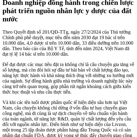
Doanh nghiệp đồng hành trong chiến lược
phát triển nguồn nhân lực y dược của đất
nước
Theo Quyết định số 201/QĐ-TTg, ngày 27/2/2024 của Thủ tướng
Chính phủ phê duyệt, mục tiêu đến năm 2030 đạt 19 bác sĩ trên
10.000 dân, 4,0 dược sĩ trên 10.000 dân, 33 điều dưỡng trên 10.000
dân. Theo báo cáo của Bộ Y Tế, tính đến năm 2024, Việt Nam đã
đạt tỷ lệ 14 bác sĩ trên 10.000 dân.
Để đạt được các mục tiêu đặt ra không chỉ là câu chuyện gia tăng về
số lượng, mà còn đòi hỏi sự đầu tư bài bản về chất lượng đào tạo,
năng lực thực hành và khả năng thích ứng với những xu hướng mới
của ngành. Sự đồng hành giữa nhà trường và doanh nghiệp lúc này
càng trở nên quan trọng, góp phần rút ngắn khoảng cách giữa kiến
thức học thuật và nhu cầu thực tiễn.
Và khi các tên tuổi dược phẩm quốc tế hiện diện sâu hơn tại Việt
Nam, câu chuyện không chỉ dừng ở vốn đầu tư hay chuyển giao
công nghệ, mà đi cùng là sự dịch chuyển về tiêu chuẩn vận hành
của toàn ngành, từ năng lực R&D, quản lý chất lượng đến yêu cầu
đối với nguồn nhân lực. Điển hình như sự hiện diện của Livzon,
một trong 25 tập đoàn dược phẩm hàng đầu Trung Quốc và có sản
phẩm đạt chuẩn FDA, được kỳ vọng sẽ thúc đẩy chuyển giao công