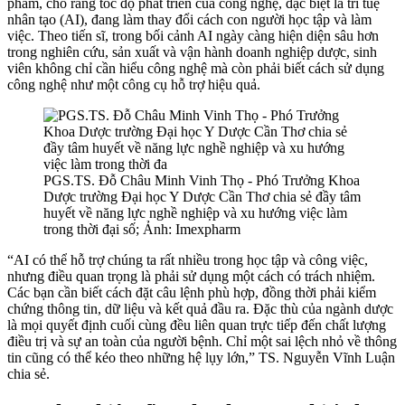
phẩm, cho rằng tốc độ phát triển của công nghệ, đặc biệt là trí tuệ
nhân tạo (AI), đang làm thay đổi cách con người học tập và làm
việc. Theo tiến sĩ, trong bối cảnh AI ngày càng hiện diện sâu hơn
trong nghiên cứu, sản xuất và vận hành doanh nghiệp dược, sinh
viên không chỉ cần hiểu công nghệ mà còn phải biết cách sử dụng
công nghệ như một công cụ hỗ trợ hiệu quả.
PGS.TS. Đỗ Châu Minh Vinh Thọ - Phó Trưởng Khoa
Dược trường Đại học Y Dược Cần Thơ chia sẻ đầy tâm
huyết về năng lực nghề nghiệp và xu hướng việc làm
trong thời đại số; Ảnh: Imexpharm
“AI có thể hỗ trợ chúng ta rất nhiều trong học tập và công việc,
nhưng điều quan trọng là phải sử dụng một cách có trách nhiệm.
Các bạn cần biết cách đặt câu lệnh phù hợp, đồng thời phải kiểm
chứng thông tin, dữ liệu và kết quả đầu ra. Đặc thù của ngành dược
là mọi quyết định cuối cùng đều liên quan trực tiếp đến chất lượng
điều trị và sự an toàn của người bệnh. Chỉ một sai lệch nhỏ về thông
tin cũng có thể kéo theo những hệ lụy lớn,” TS. Nguyễn Vĩnh Luận
chia sẻ.