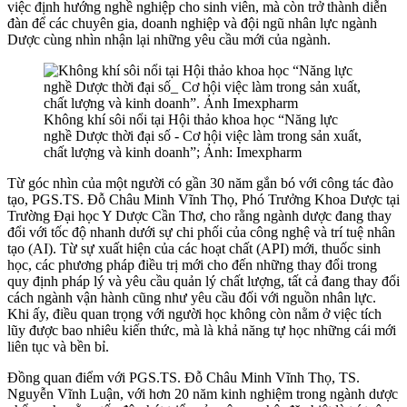
việc định hướng nghề nghiệp cho sinh viên, mà còn trở thành diễn
đàn để các chuyên gia, doanh nghiệp và đội ngũ nhân lực ngành
Dược cùng nhìn nhận lại những yêu cầu mới của ngành.
Không khí sôi nổi tại Hội thảo khoa học “Năng lực
nghề Dược thời đại số - Cơ hội việc làm trong sản xuất,
chất lượng và kinh doanh”; Ảnh: Imexpharm
Từ góc nhìn của một người có gần 30 năm gắn bó với công tác đào
tạo, PGS.TS. Đỗ Châu Minh Vĩnh Thọ, Phó Trưởng Khoa Dược tại
Trường Đại học Y Dược Cần Thơ, cho rằng ngành dược đang thay
đổi với tốc độ nhanh dưới sự chi phối của công nghệ và trí tuệ nhân
tạo (AI). Từ sự xuất hiện của các hoạt chất (API) mới, thuốc sinh
học, các phương pháp điều trị mới cho đến những thay đổi trong
quy định pháp lý và yêu cầu quản lý chất lượng, tất cả đang thay đổi
cách ngành vận hành cũng như yêu cầu đối với nguồn nhân lực.
Khi ấy, điều quan trọng với người học không còn nằm ở việc tích
lũy được bao nhiêu kiến thức, mà là khả năng tự học những cái mới
liên tục và bền bỉ.
Đồng quan điểm với PGS.TS. Đỗ Châu Minh Vĩnh Thọ, TS.
Nguyễn Vĩnh Luận, với hơn 20 năm kinh nghiệm trong ngành dược