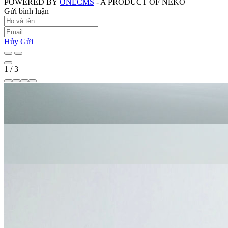
POWERED BY
ONE
CMS
- A PRODUCT OF
NEKO
Gửi bình luận
Hủy
Gửi
1
/
3
Facebook
Twitter
Pinterest