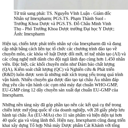
Từ trái sang phải: TS. Nguyễn Vĩnh Luận - Giám đốc
Nhân sự Imexpharm; PGS.TS. Phạm Thành Suol -
Trưởng Khoa Dược và PGS.TS. Đỗ Châu Minh Vinh
Thọ - Phó Trưởng Khoa Dược trường Đại học Y Dược;
Ảnh: Imexpharm
Hiện tại, chiến lược phát triển nhân sự của Imexpharm đã và đang
cập nhật bằng cách liên tục tổ chức các chương trình đào tạo về
chuyên môn, các khóa về luật Dược đổi mới, trí tuệ nhân tạo (AI) và
các công nghệ mới dành cho đội ngũ lãnh đạo cùng hơn 1.450 nhân
viên. Đặc biệt, các khối chuyên môn như Đảm bảo chất lượng
(QA), Kiểm soát chất lượng (QC) và Nghiên cứu & Phát triển
(R&D) luôn được xem là những mắt xích trọng yếu trong quá trình
vận hành. Nhiều chuyên gia được đào tạo tại châu Âu nhằm đáp
ứng yêu cầu vận hành các cụm nhà máy đạt chuẩn WHO-GMP,
EU-GMP cùng 12 dây chuyền sản xuất đạt chuẩn EU-GMP của
Imexpharm.
Những nền tảng này đã góp phần tạo nên các kết quả cụ thể trong
chiến lược mở rộng quốc tế của doanh nghiệp, với 28 giấy phép lưu
hành tại châu Âu (EU-MAs) cho 11 sản phẩm và hiện diện tại hơn
40 quốc gia và vùng lãnh thổ. Hiện nay, Imexpharm cũng đang triển
khai xây dựng Tổ hợp Nhà máy Dược phẩm Cát Khánh với tổng