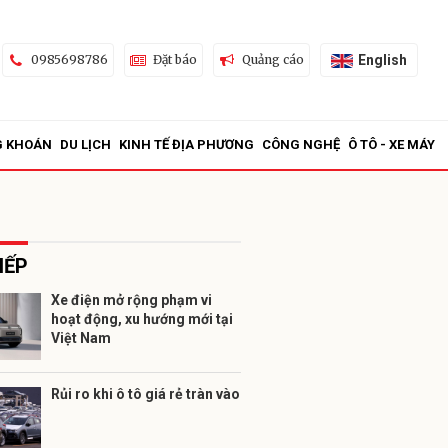
English
0985698786
Đặt báo
Quảng cáo
G KHOÁN
DU LỊCH
KINH TẾ ĐỊA PHƯƠNG
CÔNG NGHỆ
Ô TÔ - XE MÁY
IẾP
Xe điện mở rộng phạm vi
hoạt động, xu hướng mới tại
ửi
Việt Nam
Rủi ro khi ô tô giá rẻ tràn vào