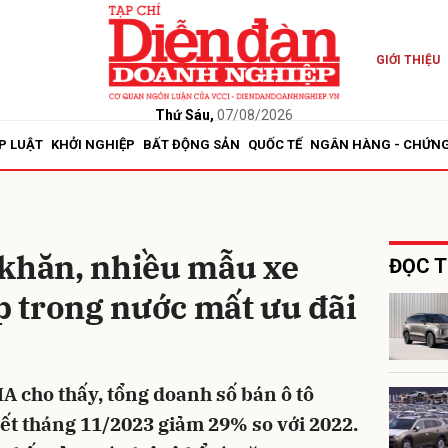
GIỚI THIỆU
bình luận
Thứ Sáu,
07/08/2026
P LUẬT
KHỞI NGHIỆP
BẤT ĐỘNG SẢN
QUỐC TẾ
NGÂN HÀNG - CHỨN
 khăn, nhiều mẫu xe
ĐỌC T
áp trong nước mất ưu đãi
Hủy
G
 cho thấy, tổng doanh số bán ô tô
hết tháng 11/2023 giảm 29% so với 2022.