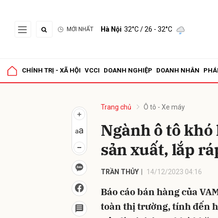
Hà Nội
32°C
/ 26 - 32°C
MỚI NHẤT
Gửi 
CHÍNH TRỊ - XÃ HỘI
VCCI
DOANH NGHIỆP
DOANH NHÂN
PHÁ
Trang chủ
Ô tô - Xe máy
Ngành ô tô khó
sản xuất, lắp r
TRẦN THỦY
14/12/2023 04:16
Báo cáo bán hàng của VAMA
toàn thị trường, tính đến 