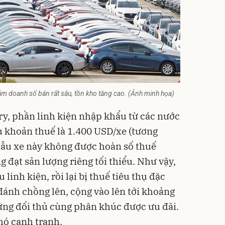
ảm doanh số bán rất sâu, tồn kho tăng cao. (Ảnh minh họa)
ory, phần linh kiện nhập khẩu từ các nước
 khoản thuế là 1.400 USD/xe (tương
Mẫu xe này không được hoàn số thuế
 đạt sản lượng riêng tối thiểu. Như vậy,
linh kiện, rồi lại bị thuế tiêu thụ đặc
g đánh chồng lên, cộng vào lên tới khoảng
hững đối thủ cùng phân khúc được ưu đãi.
khó cạnh tranh.