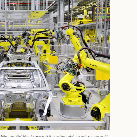
iểm nghẽn" lớn, là quy mô thị trường nhỏ và giá xe sản xuất