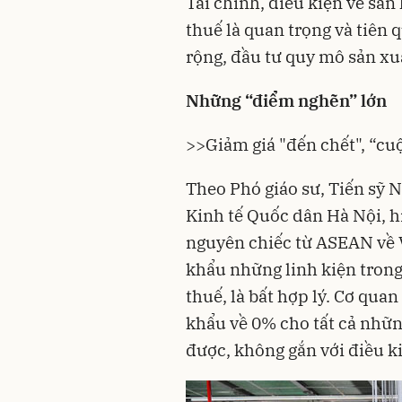
Tài chính, điều kiện về sản
thuế là quan trọng và tiên
rộng, đầu tư quy mô sản xu
Những “điểm nghẽn” lớn
>>Giảm giá "đến chết", “cuộ
Theo Phó giáo sư, Tiến sỹ
Kinh tế Quốc dân Hà Nội, h
nguyên chiếc từ ASEAN về 
khẩu những linh kiện trong
thuế, là bất hợp lý. Cơ qua
khẩu về 0% cho tất cả nhữn
được, không gắn với điều ki