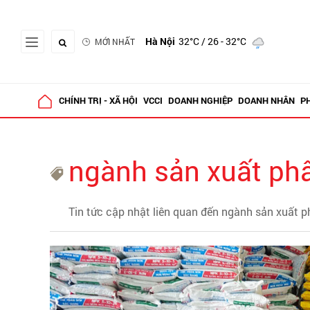
Hà Nội
32°C
/ 26 - 32°C
MỚI NHẤT
CHÍNH TRỊ - XÃ HỘI
VCCI
DOANH NGHIỆP
DOANH NHÂN
P
ngành sản xuất ph
Tin tức cập nhật liên quan đến ngành sản xuất 