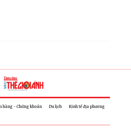
n hàng - Chứng khoán
Du lịch
Kinh tế địa phương