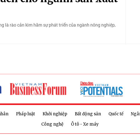
ang là rào cản kìm hãm sự phát triển của ngành nông nghiệp,
nhân
Pháp luật
Khởi nghiệp
Bất động sản
Quốc tế
Ngâ
Công nghệ
Ô tô - Xe máy