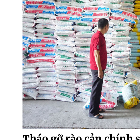
Tháo gỡ rào cản chính 