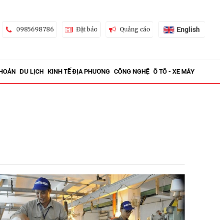
English
0985698786
Đặt báo
Quảng cáo
KHOÁN
DU LỊCH
KINH TẾ ĐỊA PHƯƠNG
CÔNG NGHỆ
Ô TÔ - XE MÁY