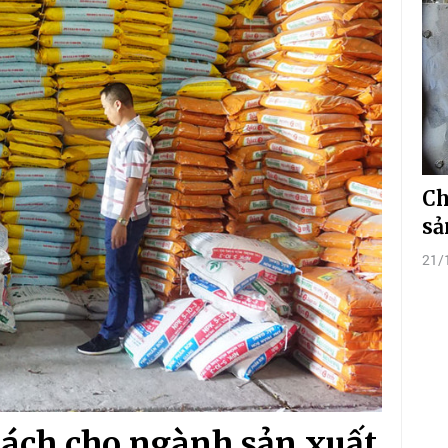
Ch
sả
21/
sách cho ngành sản xuất