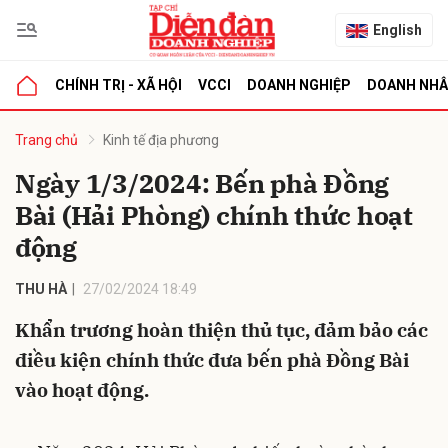
English
CHÍNH TRỊ - XÃ HỘI
VCCI
DOANH NGHIỆP
DOANH NH
bình luận
Trang chủ
Kinh tế địa phương
Ngày 1/3/2024: Bến phà Đồng
Bài (Hải Phòng) chính thức hoạt
động
THU HÀ
27/02/2024 18:49
Khẩn trương hoàn thiện thủ tục, đảm bảo các
Hủy
G
điều kiện chính thức đưa bến phà Đồng Bài
vào hoạt động.