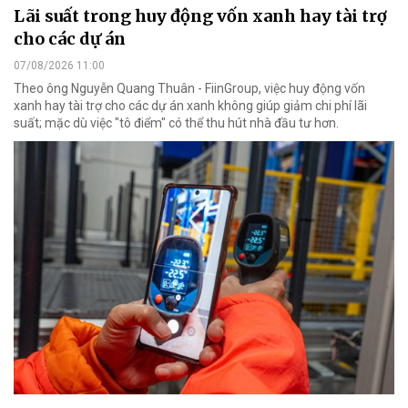
Lãi suất trong huy động vốn xanh hay tài trợ
cho các dự án
07/08/2026 11:00
Theo ông Nguyễn Quang Thuân - FiinGroup, việc huy động vốn
xanh hay tài trợ cho các dự án xanh không giúp giảm chi phí lãi
suất; mặc dù việc "tô điểm" có thể thu hút nhà đầu tư hơn.