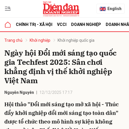
English
CHÍNH TRỊ - XÃ HỘI
VCCI
DOANH NGHIỆP
DOANH NH
bình luận
Trang chủ
Khởi nghiệp
Khởi nghiệp quốc gia
Ngày hội Đổi mới sáng tạo quốc
gia Techfest 2025: Sân chơi
khẳng định vị thế khởi nghiệp
Việt Nam
Nguyễn Nguyên
12/12/2025 17:17
Hủy
G
Hội thảo "Đổi mới sáng tạo mở xã hội - Thúc
đẩy khởi nghiệp đổi mới sáng tạo toàn dân"
được tổ chức theo mô hình sự kiện không