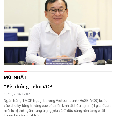
MỚI NHẤT
“Bệ phóng” cho VCB
08/08/2026 17:02
Ngân hàng TMCP Ngoại thương Vietcombank (HoSE: VCB) bước
vào chu kỳ tăng trưởng cao của nền kinh tế, hứa hẹn một giai đoạn
mới từ vị thế ngân hàng trọng yếu và đi đầu cùng nền tảng chất
lượng tài sản vượt trội.