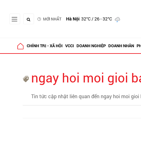
Hà Nội
32°C
/ 26 - 32°C
MỚI NHẤT
CHÍNH TRỊ - XÃ HỘI
VCCI
DOANH NGHIỆP
DOANH NHÂN
P
ngay hoi moi gioi 
Tin tức cập nhật liên quan đến ngay hoi moi gioi