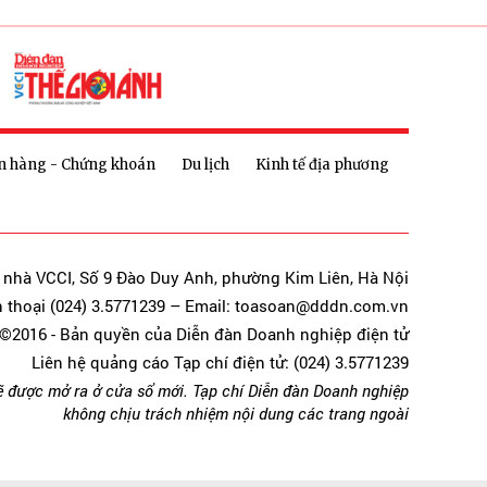
n hàng - Chứng khoán
Du lịch
Kinh tế địa phương
a nhà VCCI, Số 9 Đào Duy Anh, phường Kim Liên, Hà Nội
n thoại (024) 3.5771239 – Email: toasoan@dddn.com.vn
©2016 - Bản quyền của Diễn đàn Doanh nghiệp điện tử
Liên hệ quảng cáo Tạp chí điện tử: (024) 3.5771239
ẽ được mở ra ở cửa sổ mới. Tạp chí Diễn đàn Doanh nghiệp
không chịu trách nhiệm nội dung các trang ngoài