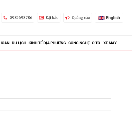
English
0985698786
Đặt báo
Quảng cáo
KHOÁN
DU LỊCH
KINH TẾ ĐỊA PHƯƠNG
CÔNG NGHỆ
Ô TÔ - XE MÁY