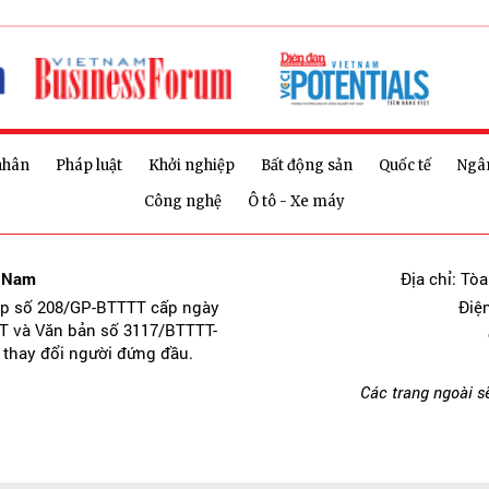
nhân
Pháp luật
Khởi nghiệp
Bất động sản
Quốc tế
Ngâ
Công nghệ
Ô tô - Xe máy
t Nam
Địa chỉ: Tò
ép số 208/GP-BTTTT cấp ngày
Điệ
T và Văn bản số 3117/BTTTT-
 thay đổi người đứng đầu.
Các trang ngoài s