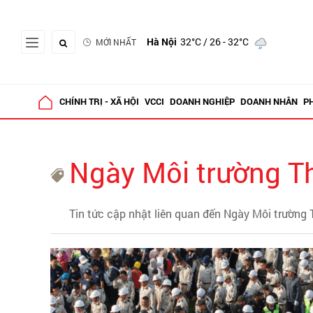
Hà Nội
32°C
/ 26 - 32°C
MỚI NHẤT
CHÍNH TRỊ - XÃ HỘI
VCCI
DOANH NGHIỆP
DOANH NHÂN
P
Ngày Môi trường Th
Tin tức cập nhật liên quan đến Ngày Môi trường 