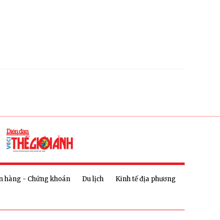
n hàng - Chứng khoán
Du lịch
Kinh tế địa phương