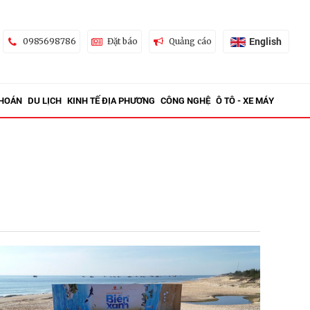
English
0985698786
Đặt báo
Quảng cáo
KHOÁN
DU LỊCH
KINH TẾ ĐỊA PHƯƠNG
CÔNG NGHỆ
Ô TÔ - XE MÁY